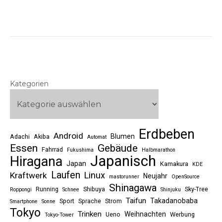
Kategorien
Erdbeben
Android
Blumen
Adachi
Akiba
Automat
Essen
Gebäude
Fahrrad
Fukushima
Halbmarathon
Japanisch
Hiragana
Japan
Kamakura
KDE
Laufen
Linux
Kraftwerk
Neujahr
mastorunner
OpenSource
Shinagawa
Running
Shibuya
Sky-Tree
Roppongi
Schnee
Shinjuku
Taifun
Takadanobaba
Sport
Sprache
Strom
Smartphone
Sonne
Tokyo
Trinken
Weihnachten
Ueno
Werbung
Tokyo-Tower