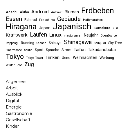
Erdbeben
Android
Blumen
Adachi
Akiba
Automat
Essen
Gebäude
Fahrrad
Fukushima
Halbmarathon
Japanisch
Hiragana
Japan
Kamakura
KDE
Laufen
Linux
Kraftwerk
Neujahr
mastorunner
OpenSource
Shinagawa
Running
Shibuya
Sky-Tree
Roppongi
Schnee
Shinjuku
Taifun
Takadanobaba
Sport
Sprache
Strom
Smartphone
Sonne
Tokyo
Trinken
Weihnachten
Ueno
Werbung
Tokyo-Tower
Zug
Winter
Zoo
Allgemein
Arbeit
Ausblick
Digital
Energie
Gastronomie
Gesellschaft
Kinder