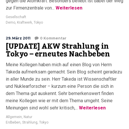
gegen die Atomkraft. Besonders beliebt ist dabei der Weg
zur Firmenzentrale von...
Weiterlesen
Gesellschaft
Demo
,
Kraftwerk
,
Tokyo
29. März 2011
0 Kommentar
[UPDATE] AKW Strahlung in
Tokyo – erneutes Nachbeben
Meine Kollegen haben mich auf einen Blog von Herrn
Takeda aufmerksam gemacht. Sein Blog scheint geradezu
in aller Munde zu sein. Herr Takeda ist Wissenschaftler
und Nuklearforscher – kurzum eine Person die sich in
dem Thema gut auskennt. Sehr bemerkenswert finden
meine Kollegen wie er mit dem Thema umgeht. Seine
Meinungen sind wohl sehr kritisch,...
Weiterlesen
Allgemein
,
Natur
Erdbeben
,
Strahlung
,
Tokyo