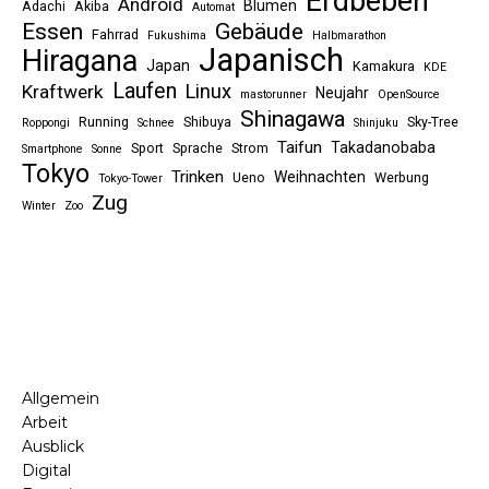
Erdbeben
Android
Blumen
Adachi
Akiba
Automat
Essen
Gebäude
Fahrrad
Fukushima
Halbmarathon
Japanisch
Hiragana
Japan
Kamakura
KDE
Laufen
Linux
Kraftwerk
Neujahr
mastorunner
OpenSource
Shinagawa
Running
Shibuya
Sky-Tree
Roppongi
Schnee
Shinjuku
Taifun
Takadanobaba
Sport
Sprache
Strom
Smartphone
Sonne
Tokyo
Trinken
Weihnachten
Ueno
Werbung
Tokyo-Tower
Zug
Winter
Zoo
Allgemein
Arbeit
Ausblick
Digital