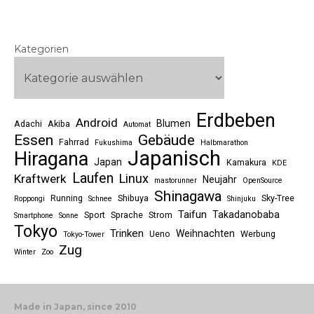
Kategorien
Erdbeben
Android
Blumen
Adachi
Akiba
Automat
Essen
Gebäude
Fahrrad
Fukushima
Halbmarathon
Japanisch
Hiragana
Japan
Kamakura
KDE
Laufen
Linux
Kraftwerk
Neujahr
mastorunner
OpenSource
Shinagawa
Running
Shibuya
Sky-Tree
Roppongi
Schnee
Shinjuku
Taifun
Takadanobaba
Sport
Sprache
Strom
Smartphone
Sonne
Tokyo
Trinken
Weihnachten
Ueno
Werbung
Tokyo-Tower
Zug
Winter
Zoo
Made in Japan, since 2010