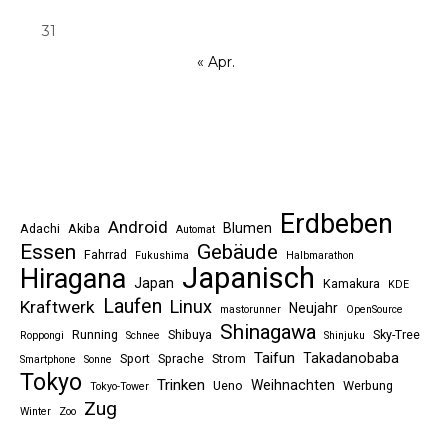
31
« Apr.
Erdbeben
Android
Blumen
Adachi
Akiba
Automat
Essen
Gebäude
Fahrrad
Fukushima
Halbmarathon
Japanisch
Hiragana
Japan
Kamakura
KDE
Laufen
Linux
Kraftwerk
Neujahr
mastorunner
OpenSource
Shinagawa
Running
Shibuya
Sky-Tree
Roppongi
Schnee
Shinjuku
Taifun
Takadanobaba
Sport
Sprache
Strom
Smartphone
Sonne
Tokyo
Trinken
Weihnachten
Ueno
Werbung
Tokyo-Tower
Zug
Winter
Zoo