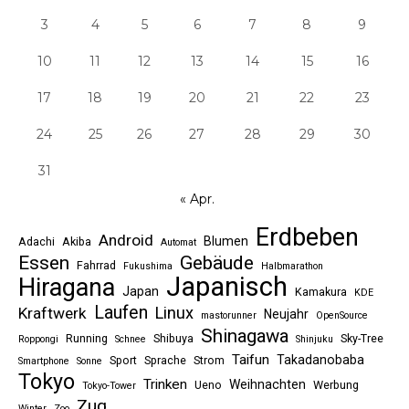
3
4
5
6
7
8
9
10
11
12
13
14
15
16
17
18
19
20
21
22
23
24
25
26
27
28
29
30
31
« Apr.
Erdbeben
Android
Blumen
Adachi
Akiba
Automat
Essen
Gebäude
Fahrrad
Fukushima
Halbmarathon
Japanisch
Hiragana
Japan
Kamakura
KDE
Laufen
Linux
Kraftwerk
Neujahr
mastorunner
OpenSource
Shinagawa
Running
Shibuya
Sky-Tree
Roppongi
Schnee
Shinjuku
Taifun
Takadanobaba
Sport
Sprache
Strom
Smartphone
Sonne
Tokyo
Trinken
Weihnachten
Ueno
Werbung
Tokyo-Tower
Zug
Winter
Zoo