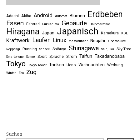
Erdbeben
Android
Blumen
Adachi
Akiba
Automat
Essen
Gebäude
Fahrrad
Fukushima
Halbmarathon
Japanisch
Hiragana
Japan
Kamakura
KDE
Laufen
Linux
Kraftwerk
Neujahr
mastorunner
OpenSource
Shinagawa
Running
Shibuya
Sky-Tree
Roppongi
Schnee
Shinjuku
Taifun
Takadanobaba
Sport
Sprache
Strom
Smartphone
Sonne
Tokyo
Trinken
Weihnachten
Ueno
Werbung
Tokyo-Tower
Zug
Winter
Zoo
Suchen