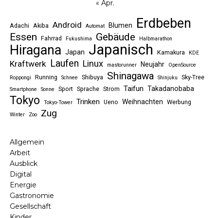
« Apr.
Erdbeben
Android
Blumen
Adachi
Akiba
Automat
Essen
Gebäude
Fahrrad
Fukushima
Halbmarathon
Japanisch
Hiragana
Japan
Kamakura
KDE
Laufen
Linux
Kraftwerk
Neujahr
mastorunner
OpenSource
Shinagawa
Running
Shibuya
Sky-Tree
Roppongi
Schnee
Shinjuku
Taifun
Takadanobaba
Sport
Sprache
Strom
Smartphone
Sonne
Tokyo
Trinken
Weihnachten
Ueno
Werbung
Tokyo-Tower
Zug
Winter
Zoo
Allgemein
Arbeit
Ausblick
Digital
Energie
Gastronomie
Gesellschaft
Kinder