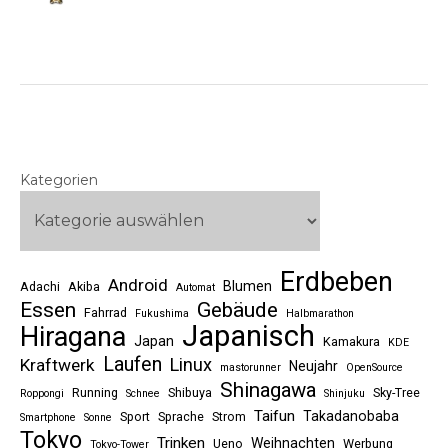
Kategorien
Erdbeben
Android
Blumen
Adachi
Akiba
Automat
Essen
Gebäude
Fahrrad
Fukushima
Halbmarathon
Japanisch
Hiragana
Japan
Kamakura
KDE
Laufen
Linux
Kraftwerk
Neujahr
mastorunner
OpenSource
Shinagawa
Running
Shibuya
Sky-Tree
Roppongi
Schnee
Shinjuku
Taifun
Takadanobaba
Sport
Sprache
Strom
Smartphone
Sonne
Tokyo
Trinken
Weihnachten
Ueno
Werbung
Tokyo-Tower