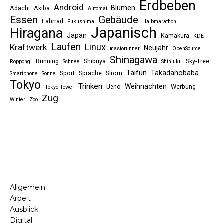
Erdbeben
Android
Blumen
Adachi
Akiba
Automat
Essen
Gebäude
Fahrrad
Fukushima
Halbmarathon
Japanisch
Hiragana
Japan
Kamakura
KDE
Laufen
Linux
Kraftwerk
Neujahr
mastorunner
OpenSource
Shinagawa
Running
Shibuya
Sky-Tree
Roppongi
Schnee
Shinjuku
Taifun
Takadanobaba
Sport
Sprache
Strom
Smartphone
Sonne
Tokyo
Trinken
Weihnachten
Ueno
Werbung
Tokyo-Tower
Zug
Winter
Zoo
Allgemein
Arbeit
Ausblick
Digital