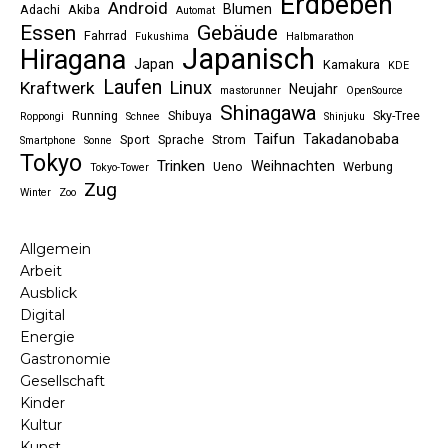
Erdbeben
Android
Blumen
Adachi
Akiba
Automat
Essen
Gebäude
Fahrrad
Fukushima
Halbmarathon
Japanisch
Hiragana
Japan
Kamakura
KDE
Laufen
Linux
Kraftwerk
Neujahr
mastorunner
OpenSource
Shinagawa
Running
Shibuya
Sky-Tree
Roppongi
Schnee
Shinjuku
Taifun
Takadanobaba
Sport
Sprache
Strom
Smartphone
Sonne
Tokyo
Trinken
Weihnachten
Ueno
Werbung
Tokyo-Tower
Zug
Winter
Zoo
Allgemein
Arbeit
Ausblick
Digital
Energie
Gastronomie
Gesellschaft
Kinder
Kultur
Kunst