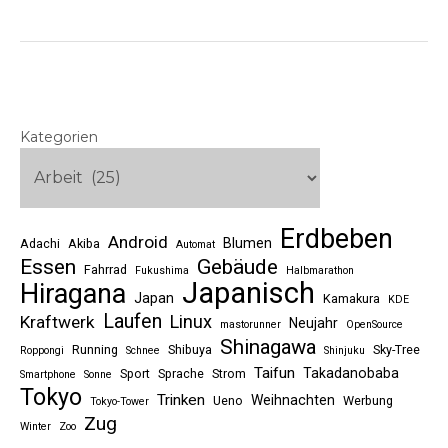
Kategorien
Erdbeben
Android
Blumen
Adachi
Akiba
Automat
Essen
Gebäude
Fahrrad
Fukushima
Halbmarathon
Japanisch
Hiragana
Japan
Kamakura
KDE
Laufen
Linux
Kraftwerk
Neujahr
mastorunner
OpenSource
Shinagawa
Running
Shibuya
Sky-Tree
Roppongi
Schnee
Shinjuku
Taifun
Takadanobaba
Sport
Sprache
Strom
Smartphone
Sonne
Tokyo
Trinken
Weihnachten
Ueno
Werbung
Tokyo-Tower
Zug
Winter
Zoo