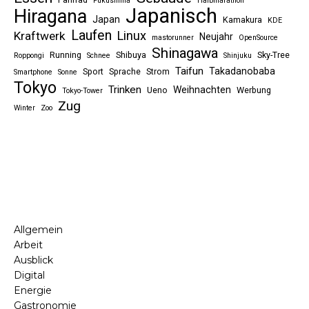
Fukushima
Halbmarathon
Japanisch
Hiragana
Japan
Kamakura
KDE
Laufen
Linux
Kraftwerk
Neujahr
mastorunner
OpenSource
Shinagawa
Running
Shibuya
Sky-Tree
Roppongi
Schnee
Shinjuku
Taifun
Takadanobaba
Sport
Sprache
Strom
Smartphone
Sonne
Tokyo
Trinken
Weihnachten
Ueno
Werbung
Tokyo-Tower
Zug
Winter
Zoo
Allgemein
Arbeit
Ausblick
Digital
Energie
Gastronomie