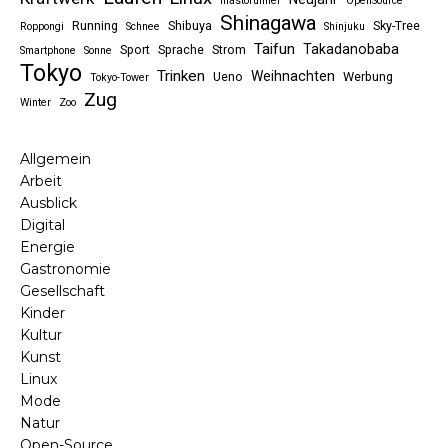
mastorunner
OpenSource
Shinagawa
Running
Shibuya
Sky-Tree
Roppongi
Schnee
Shinjuku
Taifun
Takadanobaba
Sport
Sprache
Strom
Smartphone
Sonne
Tokyo
Trinken
Weihnachten
Ueno
Werbung
Tokyo-Tower
Zug
Winter
Zoo
Allgemein
Arbeit
Ausblick
Digital
Energie
Gastronomie
Gesellschaft
Kinder
Kultur
Kunst
Linux
Mode
Natur
Open-Source