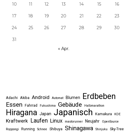
10
11
12
13
14
15
16
17
18
19
20
21
22
23
24
25
26
27
28
29
30
31
« Apr.
Erdbeben
Android
Blumen
Adachi
Akiba
Automat
Essen
Gebäude
Fahrrad
Fukushima
Halbmarathon
Japanisch
Hiragana
Japan
Kamakura
KDE
Laufen
Linux
Kraftwerk
Neujahr
mastorunner
OpenSource
Shinagawa
Running
Shibuya
Sky-Tree
Roppongi
Schnee
Shinjuku