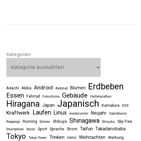
Kategorien
Erdbeben
Android
Blumen
Adachi
Akiba
Automat
Essen
Gebäude
Fahrrad
Fukushima
Halbmarathon
Japanisch
Hiragana
Japan
Kamakura
KDE
Laufen
Linux
Kraftwerk
Neujahr
mastorunner
OpenSource
Shinagawa
Running
Shibuya
Sky-Tree
Roppongi
Schnee
Shinjuku
Taifun
Takadanobaba
Sport
Sprache
Strom
Smartphone
Sonne
Tokyo
Trinken
Weihnachten
Ueno
Werbung
Tokyo-Tower