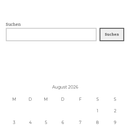
Suchen
Suchen
August 2026
M
D
M
D
F
S
S
1
2
3
4
5
6
7
8
9