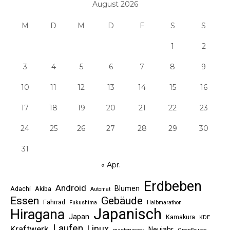
August 2026
M
D
M
D
F
S
S
1
2
3
4
5
6
7
8
9
10
11
12
13
14
15
16
17
18
19
20
21
22
23
24
25
26
27
28
29
30
31
« Apr.
Erdbeben
Android
Blumen
Adachi
Akiba
Automat
Essen
Gebäude
Fahrrad
Fukushima
Halbmarathon
Japanisch
Hiragana
Japan
Kamakura
KDE
Laufen
Linux
Kraftwerk
Neujahr