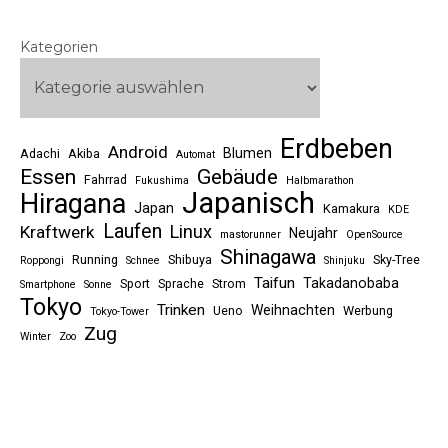
Kategorien
Erdbeben
Android
Blumen
Adachi
Akiba
Automat
Essen
Gebäude
Fahrrad
Fukushima
Halbmarathon
Japanisch
Hiragana
Japan
Kamakura
KDE
Laufen
Linux
Kraftwerk
Neujahr
mastorunner
OpenSource
Shinagawa
Running
Shibuya
Sky-Tree
Roppongi
Schnee
Shinjuku
Taifun
Takadanobaba
Sport
Sprache
Strom
Smartphone
Sonne
Tokyo
Trinken
Weihnachten
Ueno
Werbung
Tokyo-Tower
Zug
Winter
Zoo