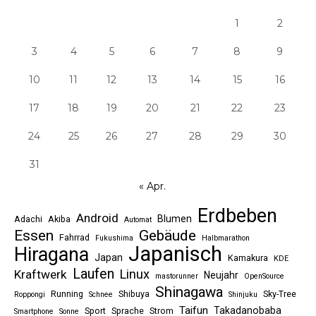
1
2
3
4
5
6
7
8
9
10
11
12
13
14
15
16
17
18
19
20
21
22
23
24
25
26
27
28
29
30
31
« Apr.
Erdbeben
Android
Blumen
Adachi
Akiba
Automat
Essen
Gebäude
Fahrrad
Fukushima
Halbmarathon
Japanisch
Hiragana
Japan
Kamakura
KDE
Laufen
Linux
Kraftwerk
Neujahr
mastorunner
OpenSource
Shinagawa
Running
Shibuya
Sky-Tree
Roppongi
Schnee
Shinjuku
Taifun
Takadanobaba
Sport
Sprache
Strom
Smartphone
Sonne