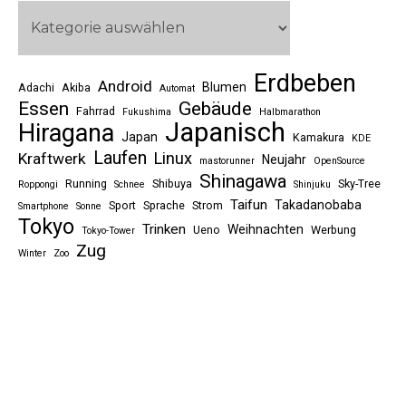
Erdbeben
Android
Blumen
Adachi
Akiba
Automat
Essen
Gebäude
Fahrrad
Fukushima
Halbmarathon
Japanisch
Hiragana
Japan
Kamakura
KDE
Laufen
Linux
Kraftwerk
Neujahr
mastorunner
OpenSource
Shinagawa
Running
Shibuya
Sky-Tree
Roppongi
Schnee
Shinjuku
Taifun
Takadanobaba
Sport
Sprache
Strom
Smartphone
Sonne
Tokyo
Trinken
Weihnachten
Ueno
Werbung
Tokyo-Tower
Zug
Winter
Zoo