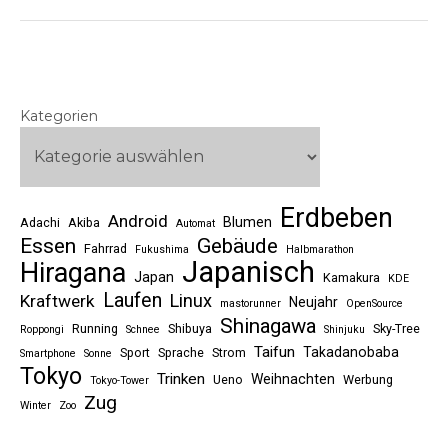
Kategorien
Erdbeben
Android
Blumen
Adachi
Akiba
Automat
Essen
Gebäude
Fahrrad
Fukushima
Halbmarathon
Japanisch
Hiragana
Japan
Kamakura
KDE
Laufen
Linux
Kraftwerk
Neujahr
mastorunner
OpenSource
Shinagawa
Running
Shibuya
Sky-Tree
Roppongi
Schnee
Shinjuku
Taifun
Takadanobaba
Sport
Sprache
Strom
Smartphone
Sonne
Tokyo
Trinken
Weihnachten
Ueno
Werbung
Tokyo-Tower
Zug
Winter
Zoo