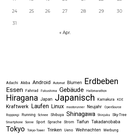
24
25
26
27
28
29
30
31
« Apr.
Erdbeben
Android
Blumen
Adachi
Akiba
Automat
Essen
Gebäude
Fahrrad
Fukushima
Halbmarathon
Japanisch
Hiragana
Japan
Kamakura
KDE
Laufen
Linux
Kraftwerk
Neujahr
mastorunner
OpenSource
Shinagawa
Running
Shibuya
Sky-Tree
Roppongi
Schnee
Shinjuku
Taifun
Takadanobaba
Sport
Sprache
Strom
Smartphone
Sonne
Tokyo
Trinken
Weihnachten
Ueno
Werbung
Tokyo-Tower