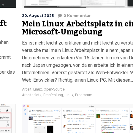
20. August 2025
0 Kommentar
ft
Mein Linux Arbeitsplatz in ei
Microsoft-Umgebung
ehen.
Es ist nicht leicht zu erklären und nicht leicht zu verst
versuche mal mein Linux Arbeitsplatz in einem japan
kommt
Unternehmen zu erläutern.Vor 15 Jahren bin ich von 
nach Japan umgezogen, von da an arbeite ich in eine
ber das
Unternehmen. Vorerst gestartet als Web-Entwickler. 
Web-Entwickler? Richtig, einen Linux-PC. Mit diesen...
Arbeit
,
Linux
,
Open-Source
Arbeitsplatz
,
Empfehlung
,
Linux
,
Programm