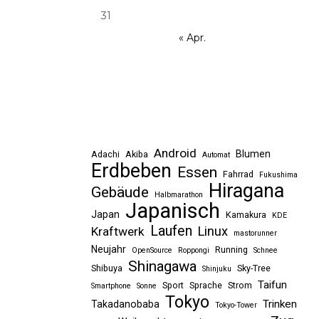
31
« Apr.
Android
Blumen
Adachi
Akiba
Automat
Erdbeben
Essen
Fahrrad
Fukushima
Hiragana
Gebäude
Halbmarathon
Japanisch
Japan
Kamakura
KDE
Laufen
Linux
Kraftwerk
mastorunner
Neujahr
Running
OpenSource
Roppongi
Schnee
Shinagawa
Shibuya
Sky-Tree
Shinjuku
Taifun
Sport
Sprache
Strom
Smartphone
Sonne
Tokyo
Trinken
Takadanobaba
Tokyo-Tower