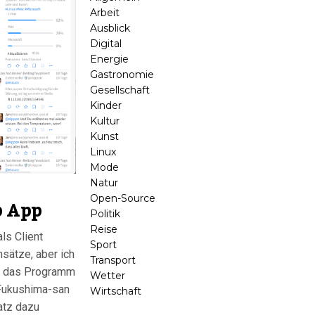
Arbeit
Ausblick
Digital
Energie
Gastronomie
Gesellschaft
Kinder
Kultur
Kunst
Linux
Mode
Natur
Open-Source
p App
Politik
Reise
ls Client
Sport
sätze, aber ich
Transport
uf das Programm
Wetter
 Fukushima-san
Wirtschaft
atz dazu