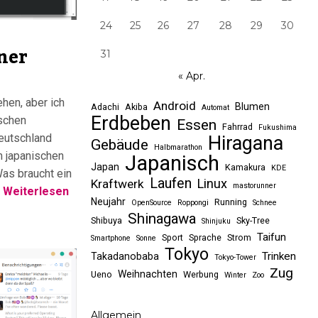
24
25
26
27
28
29
30
ner
31
« Apr.
ehen, aber ich
Android
Blumen
Adachi
Akiba
Automat
Erdbeben
ischen
Essen
Fahrrad
Fukushima
Deutschland
Hiragana
Gebäude
Halbmarathon
m japanischen
Japanisch
Japan
Kamakura
KDE
Was braucht ein
Laufen
Linux
Kraftwerk
mastorunner
Weiterlesen
Neujahr
Running
OpenSource
Roppongi
Schnee
Shinagawa
Shibuya
Sky-Tree
Shinjuku
Taifun
Sport
Sprache
Strom
Smartphone
Sonne
Tokyo
Trinken
Takadanobaba
Tokyo-Tower
Zug
Weihnachten
Ueno
Werbung
Winter
Zoo
Allgemein