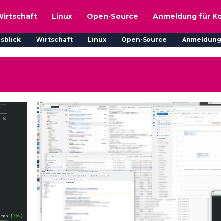
Wirtschaft
Linux
Open-Source
Anmeldung für K
sblick
Wirtschaft
Linux
Open-Source
Anmeldung