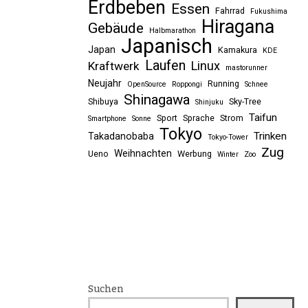
Erdbeben
Essen
Fahrrad
Fukushima
Hiragana
Gebäude
Halbmarathon
Japanisch
Japan
Kamakura
KDE
Laufen
Linux
Kraftwerk
mastorunner
Neujahr
Running
OpenSource
Roppongi
Schnee
Shinagawa
Shibuya
Sky-Tree
Shinjuku
Taifun
Sport
Sprache
Strom
Smartphone
Sonne
Tokyo
Trinken
Takadanobaba
Tokyo-Tower
Zug
Weihnachten
Ueno
Werbung
Winter
Zoo
Suchen