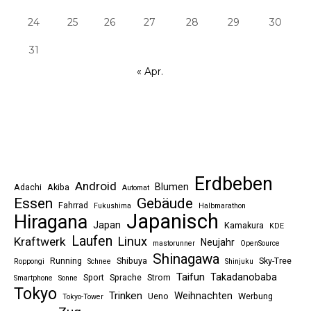
24
25
26
27
28
29
30
31
« Apr.
Erdbeben
Android
Blumen
Adachi
Akiba
Automat
Essen
Gebäude
Fahrrad
Fukushima
Halbmarathon
Japanisch
Hiragana
Japan
Kamakura
KDE
Laufen
Linux
Kraftwerk
Neujahr
mastorunner
OpenSource
Shinagawa
Running
Shibuya
Sky-Tree
Roppongi
Schnee
Shinjuku
Taifun
Takadanobaba
Sport
Sprache
Strom
Smartphone
Sonne
Tokyo
Trinken
Weihnachten
Ueno
Werbung
Tokyo-Tower