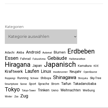
Kategorien
Erdbeben
Android
Blumen
Adachi
Akiba
Automat
Essen
Gebäude
Fahrrad
Fukushima
Halbmarathon
Japanisch
Hiragana
Japan
Kamakura
KDE
Laufen
Linux
Kraftwerk
Neujahr
mastorunner
OpenSource
Shinagawa
Running
Shibuya
Sky-Tree
Roppongi
Schnee
Shinjuku
Taifun
Takadanobaba
Sport
Sprache
Strom
Smartphone
Sonne
Tokyo
Trinken
Weihnachten
Ueno
Werbung
Tokyo-Tower
Zug
Winter
Zoo