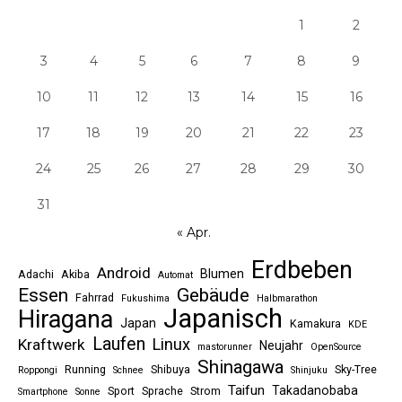
1
2
3
4
5
6
7
8
9
10
11
12
13
14
15
16
17
18
19
20
21
22
23
24
25
26
27
28
29
30
31
« Apr.
Erdbeben
Android
Blumen
Adachi
Akiba
Automat
Essen
Gebäude
Fahrrad
Fukushima
Halbmarathon
Japanisch
Hiragana
Japan
Kamakura
KDE
Laufen
Linux
Kraftwerk
Neujahr
mastorunner
OpenSource
Shinagawa
Running
Shibuya
Sky-Tree
Roppongi
Schnee
Shinjuku
Taifun
Takadanobaba
Sport
Sprache
Strom
Smartphone
Sonne