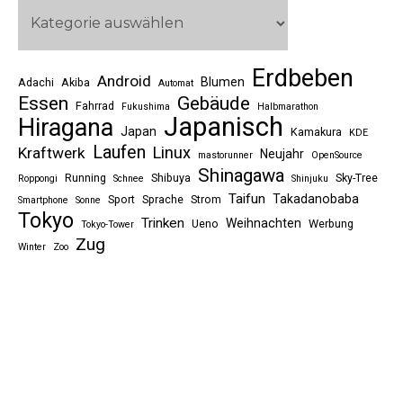
Erdbeben
Android
Blumen
Adachi
Akiba
Automat
Essen
Gebäude
Fahrrad
Fukushima
Halbmarathon
Japanisch
Hiragana
Japan
Kamakura
KDE
Laufen
Linux
Kraftwerk
Neujahr
mastorunner
OpenSource
Shinagawa
Running
Shibuya
Sky-Tree
Roppongi
Schnee
Shinjuku
Taifun
Takadanobaba
Sport
Sprache
Strom
Smartphone
Sonne
Tokyo
Trinken
Weihnachten
Ueno
Werbung
Tokyo-Tower
Zug
Winter
Zoo