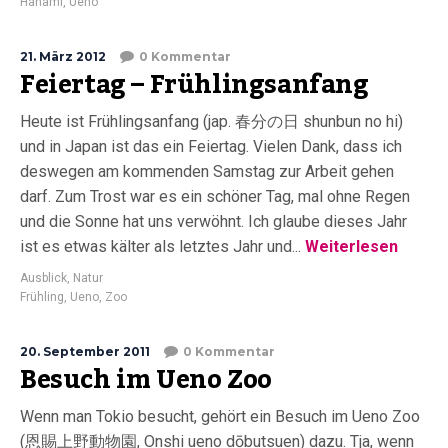
Hanami
,
Ueno
21. März 2012
0 Kommentar
Feiertag – Frühlingsanfang
Heute ist Frühlingsanfang (jap. 春分の日 shunbun no hi)
und in Japan ist das ein Feiertag. Vielen Dank, dass ich
deswegen am kommenden Samstag zur Arbeit gehen
darf. Zum Trost war es ein schöner Tag, mal ohne Regen
und die Sonne hat uns verwöhnt. Ich glaube dieses Jahr
ist es etwas kälter als letztes Jahr und...
Weiterlesen
Ausblick
,
Natur
Frühling
,
Ueno
,
Zoo
20. September 2011
0 Kommentar
Besuch im Ueno Zoo
Wenn man Tokio besucht, gehört ein Besuch im Ueno Zoo
(恩賜上野動物園, Onshi ueno dōbutsuen) dazu. Tja, wenn