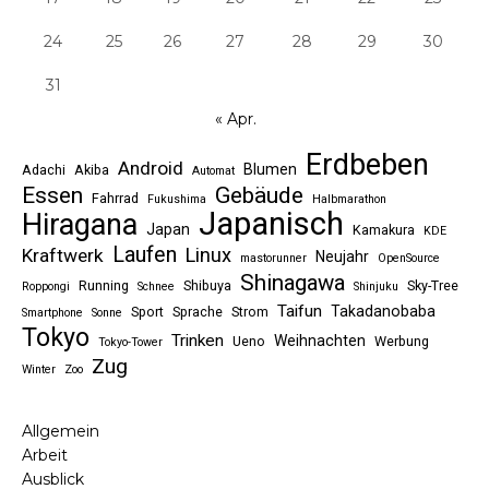
24
25
26
27
28
29
30
31
« Apr.
Erdbeben
Android
Blumen
Adachi
Akiba
Automat
Essen
Gebäude
Fahrrad
Fukushima
Halbmarathon
Japanisch
Hiragana
Japan
Kamakura
KDE
Laufen
Linux
Kraftwerk
Neujahr
mastorunner
OpenSource
Shinagawa
Running
Shibuya
Sky-Tree
Roppongi
Schnee
Shinjuku
Taifun
Takadanobaba
Sport
Sprache
Strom
Smartphone
Sonne
Tokyo
Trinken
Weihnachten
Ueno
Werbung
Tokyo-Tower
Zug
Winter
Zoo
Allgemein
Arbeit
Ausblick