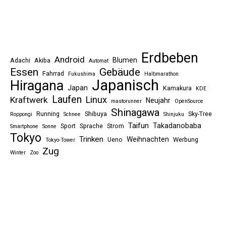
Erdbeben
Android
Blumen
Adachi
Akiba
Automat
Essen
Gebäude
Fahrrad
Fukushima
Halbmarathon
Japanisch
Hiragana
Japan
Kamakura
KDE
Laufen
Linux
Kraftwerk
Neujahr
mastorunner
OpenSource
Shinagawa
Running
Shibuya
Sky-Tree
Roppongi
Schnee
Shinjuku
Taifun
Takadanobaba
Sport
Sprache
Strom
Smartphone
Sonne
Tokyo
Trinken
Weihnachten
Ueno
Werbung
Tokyo-Tower
Zug
Winter
Zoo