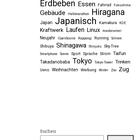
Erdbeben
Essen
Fahrrad
Fukushima
Hiragana
Gebäude
Halbmarathon
Japanisch
Japan
Kamakura
KDE
Laufen
Linux
Kraftwerk
mastorunner
Neujahr
Running
OpenSource
Roppongi
Schnee
Shinagawa
Shibuya
Sky-Tree
Shinjuku
Taifun
Sport
Sprache
Strom
Smartphone
Sonne
Tokyo
Trinken
Takadanobaba
Tokyo-Tower
Zug
Weihnachten
Ueno
Werbung
Winter
Zoo
Suchen