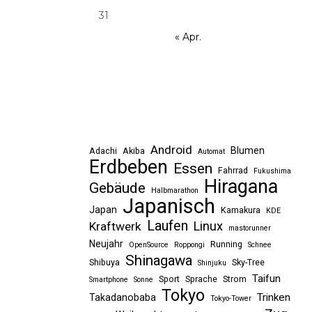
31
« Apr.
Android
Blumen
Adachi
Akiba
Automat
Erdbeben
Essen
Fahrrad
Fukushima
Hiragana
Gebäude
Halbmarathon
Japanisch
Japan
Kamakura
KDE
Laufen
Linux
Kraftwerk
mastorunner
Neujahr
Running
OpenSource
Roppongi
Schnee
Shinagawa
Shibuya
Sky-Tree
Shinjuku
Taifun
Sport
Sprache
Strom
Smartphone
Sonne
Tokyo
Trinken
Takadanobaba
Tokyo-Tower