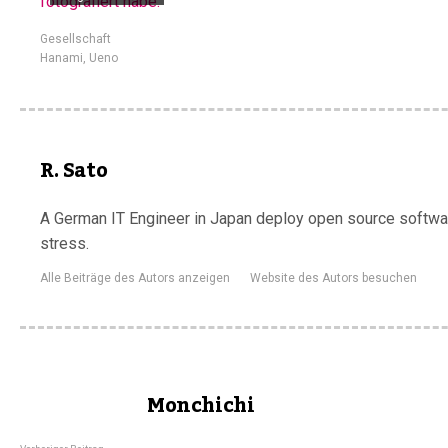
Gesellschaft
Hanami
,
Ueno
R. Sato
A German IT Engineer in Japan deploy open source software
stress.
Alle Beiträge des Autors anzeigen
Website des Autors besuchen
Monchichi