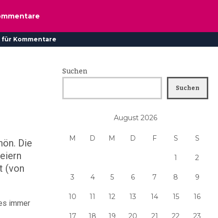
ommentare
 für Kommentare
Suchen
Suchen
August 2026
M
D
M
D
F
S
S
hön. Die
eiern
1
2
t (von
3
4
5
6
7
8
9
10
11
12
13
14
15
16
 es immer
17
18
19
20
21
22
23