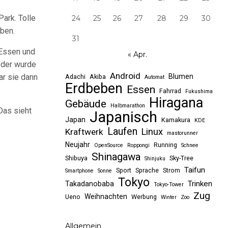
ark. Tolle
24
25
26
27
28
29
30
aben.
31
 Essen und
« Apr.
eder wurde
Android
ar sie dann
Blumen
Adachi
Akiba
Automat
Erdbeben
Essen
Fahrrad
Fukushima
Hiragana
Gebäude
Halbmarathon
Das sieht
Japanisch
Japan
Kamakura
KDE
Laufen
Linux
Kraftwerk
mastorunner
Neujahr
Running
OpenSource
Roppongi
Schnee
Shinagawa
Shibuya
Sky-Tree
Shinjuku
Taifun
Sport
Sprache
Strom
Smartphone
Sonne
Tokyo
Trinken
Takadanobaba
Tokyo-Tower
Zug
Weihnachten
Ueno
Werbung
Winter
Zoo
Allgemein