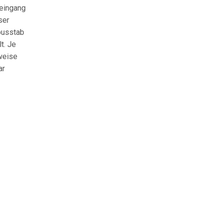
eingang
ser
busstab
t. Je
weise
ar