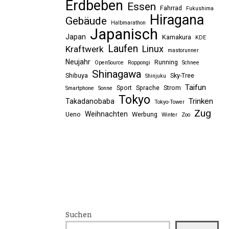
Erdbeben
Essen
Fahrrad
Fukushima
Hiragana
Gebäude
Halbmarathon
Japanisch
Japan
Kamakura
KDE
Laufen
Linux
Kraftwerk
mastorunner
Neujahr
Running
OpenSource
Roppongi
Schnee
Shinagawa
Shibuya
Sky-Tree
Shinjuku
Taifun
Sport
Sprache
Strom
Smartphone
Sonne
Tokyo
Trinken
Takadanobaba
Tokyo-Tower
Zug
Weihnachten
Ueno
Werbung
Winter
Zoo
Suchen