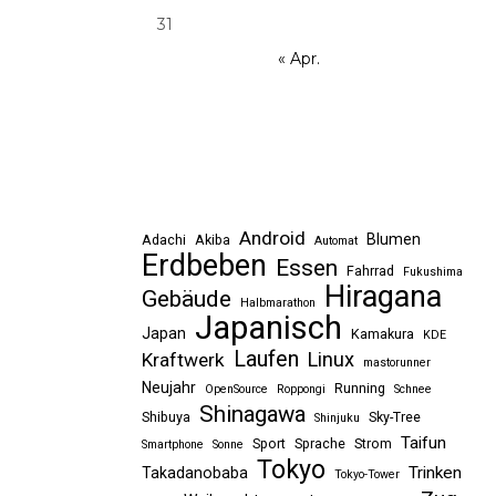
31
« Apr.
Android
Blumen
Adachi
Akiba
Automat
Erdbeben
Essen
Fahrrad
Fukushima
Hiragana
Gebäude
Halbmarathon
Japanisch
Japan
Kamakura
KDE
Laufen
Linux
Kraftwerk
mastorunner
Neujahr
Running
OpenSource
Roppongi
Schnee
Shinagawa
Shibuya
Sky-Tree
Shinjuku
Taifun
Sport
Sprache
Strom
Smartphone
Sonne
Tokyo
Trinken
Takadanobaba
Tokyo-Tower