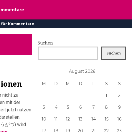
ommentare
 für Kommentare
Suchen
Suchen
August 2026
tionen
M
D
M
D
F
S
S
h nicht zu
1
2
en mit der
3
4
5
6
7
8
9
eit jetzt nutzen
arstellen.
10
11
12
13
14
15
16
しょうがつ) wird
17
18
19
20
21
22
23
sen