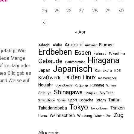
24
25
26
27
28
29
30
31
« Apr.
Android
Blumen
Adachi
Akiba
Automat
Erdbeben
getätigt. Wie
Essen
Fahrrad
Fukushima
. Jede Menge
Hiragana
Gebäude
Halbmarathon
uf im Jahr oder
Japanisch
Japan
Kamakura
KDE
es Bild gab es
Laufen
Linux
Kraftwerk
mastorunner
t und Weise auf
Neujahr
Running
OpenSource
Roppongi
Schnee
Shinagawa
Shibuya
Sky-Tree
Shinjuku
Taifun
Sport
Sprache
Strom
Smartphone
Sonne
Tokyo
Trinken
Takadanobaba
Tokyo-Tower
Zug
Weihnachten
Ueno
Werbung
Winter
Zoo
Allgemein