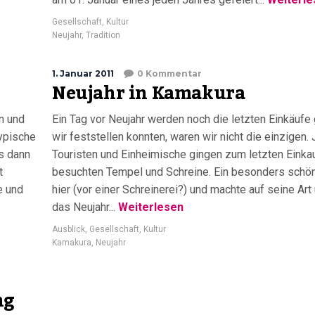
Gesellschaft
,
Kultur
Neujahr
,
Tradition
1. Januar 2011
0 Kommentar
Neujahr in Kamakura
n und
Ein Tag vor Neujahr werden noch die letzten Einkäufe 
typische
wir feststellen konnten, waren wir nicht die einzigen
s dann
Touristen und Einheimische gingen zum letzten Einka
t
besuchten Tempel und Schreine. Ein besonders schön
e und
hier (vor einer Schreinerei?) und machte auf seine Ar
das Neujahr...
Weiterlesen
Ausblick
,
Gesellschaft
,
Kultur
Kamakura
,
Neujahr
ng