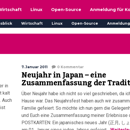
Wirtschaft
Linux
Open-Source
Anmeldung für K
sblick
Wirtschaft
Linux
Open-Source
Anmeldung
7. Januar 2011
0 Kommentar
Neujahr in Japan – eine
Zusammenfassung der Tradi
er in
 kalt
Über Neujahr habe ich nicht so viel geschrieben, da ic
. Auch
Hause war. Das Neujahrsfest haben auch wir zusamm
ist
Familie gefeiert. So möchte ich nun gern die Gelegenh
und Euch eine Zusammenfassung meiner Erlebnisse d
POSTKARTEN: Ein japanisches neues Jahr (正月, 
am 01. Januar eines jeden Jahres gefeiert...
Weiterle