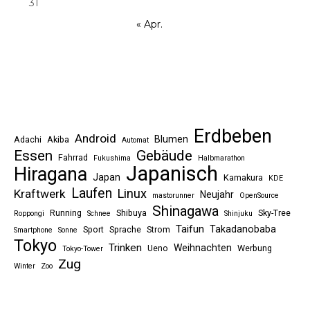
31
« Apr.
Erdbeben
Android
Blumen
Adachi
Akiba
Automat
Essen
Gebäude
Fahrrad
Fukushima
Halbmarathon
Japanisch
Hiragana
Japan
Kamakura
KDE
Laufen
Linux
Kraftwerk
Neujahr
mastorunner
OpenSource
Shinagawa
Running
Shibuya
Sky-Tree
Roppongi
Schnee
Shinjuku
Taifun
Takadanobaba
Sport
Sprache
Strom
Smartphone
Sonne
Tokyo
Trinken
Weihnachten
Ueno
Werbung
Tokyo-Tower
Zug
Winter
Zoo