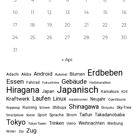
3
4
5
6
7
8
9
10
11
12
13
14
15
16
17
18
19
20
21
22
23
24
25
26
27
28
29
30
31
« Apr.
Erdbeben
Android
Blumen
Adachi
Akiba
Automat
Essen
Gebäude
Fahrrad
Fukushima
Halbmarathon
Japanisch
Hiragana
Japan
Kamakura
KDE
Laufen
Linux
Kraftwerk
Neujahr
mastorunner
OpenSource
Shinagawa
Running
Shibuya
Sky-Tree
Roppongi
Schnee
Shinjuku
Taifun
Takadanobaba
Sport
Sprache
Strom
Smartphone
Sonne
Tokyo
Trinken
Weihnachten
Ueno
Werbung
Tokyo-Tower
Zug
Winter
Zoo