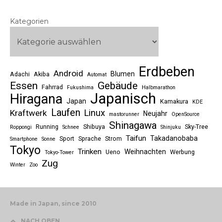
Kategorien
Erdbeben
Android
Blumen
Adachi
Akiba
Automat
Essen
Gebäude
Fahrrad
Fukushima
Halbmarathon
Japanisch
Hiragana
Japan
Kamakura
KDE
Laufen
Linux
Kraftwerk
Neujahr
mastorunner
OpenSource
Shinagawa
Running
Shibuya
Sky-Tree
Roppongi
Schnee
Shinjuku
Taifun
Takadanobaba
Sport
Sprache
Strom
Smartphone
Sonne
Tokyo
Trinken
Weihnachten
Ueno
Werbung
Tokyo-Tower
Zug
Winter
Zoo
Made in Japan, since 2010
NACH OBEN