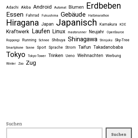
Erdbeben
Android
Blumen
Adachi
Akiba
Automat
Essen
Gebäude
Fahrrad
Fukushima
Halbmarathon
Japanisch
Hiragana
Japan
Kamakura
KDE
Laufen
Linux
Kraftwerk
Neujahr
mastorunner
OpenSource
Shinagawa
Running
Shibuya
Sky-Tree
Roppongi
Schnee
Shinjuku
Taifun
Takadanobaba
Sport
Sprache
Strom
Smartphone
Sonne
Tokyo
Trinken
Weihnachten
Ueno
Werbung
Tokyo-Tower
Zug
Winter
Zoo
Suchen
Suchen