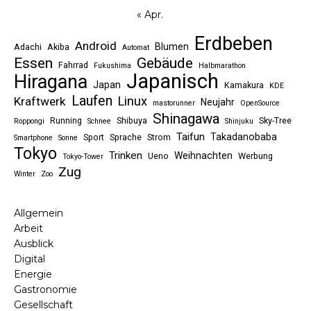
« Apr.
Erdbeben
Android
Blumen
Adachi
Akiba
Automat
Essen
Gebäude
Fahrrad
Fukushima
Halbmarathon
Japanisch
Hiragana
Japan
Kamakura
KDE
Laufen
Linux
Kraftwerk
Neujahr
mastorunner
OpenSource
Shinagawa
Running
Shibuya
Sky-Tree
Roppongi
Schnee
Shinjuku
Taifun
Takadanobaba
Sport
Sprache
Strom
Smartphone
Sonne
Tokyo
Trinken
Weihnachten
Ueno
Werbung
Tokyo-Tower
Zug
Winter
Zoo
Allgemein
Arbeit
Ausblick
Digital
Energie
Gastronomie
Gesellschaft