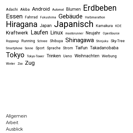
Erdbeben
Android
Blumen
Adachi
Akiba
Automat
Essen
Gebäude
Fahrrad
Fukushima
Halbmarathon
Japanisch
Hiragana
Japan
Kamakura
KDE
Laufen
Linux
Kraftwerk
Neujahr
mastorunner
OpenSource
Shinagawa
Running
Shibuya
Sky-Tree
Roppongi
Schnee
Shinjuku
Taifun
Takadanobaba
Sport
Sprache
Strom
Smartphone
Sonne
Tokyo
Trinken
Weihnachten
Ueno
Werbung
Tokyo-Tower
Zug
Winter
Zoo
Allgemein
Arbeit
Ausblick