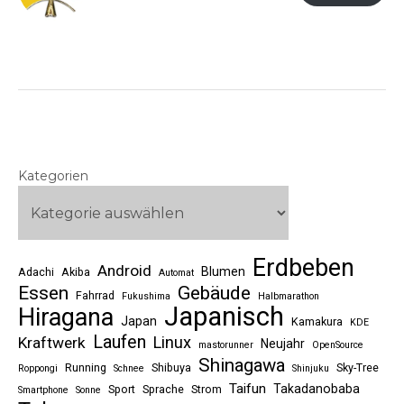
Kategorien
Erdbeben
Android
Blumen
Adachi
Akiba
Automat
Essen
Gebäude
Fahrrad
Fukushima
Halbmarathon
Japanisch
Hiragana
Japan
Kamakura
KDE
Laufen
Linux
Kraftwerk
Neujahr
mastorunner
OpenSource
Shinagawa
Running
Shibuya
Sky-Tree
Roppongi
Schnee
Shinjuku
Taifun
Takadanobaba
Sport
Sprache
Strom
Smartphone
Sonne