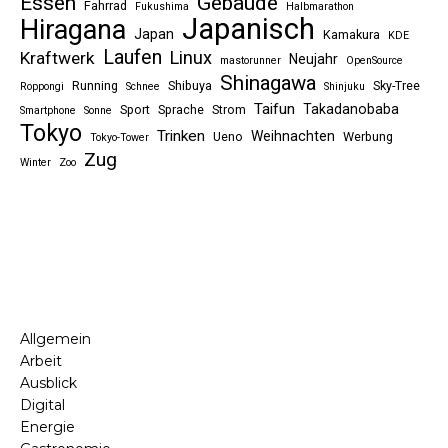
Essen
Gebäude
Fahrrad
Fukushima
Halbmarathon
Japanisch
Hiragana
Japan
Kamakura
KDE
Laufen
Linux
Kraftwerk
Neujahr
mastorunner
OpenSource
Shinagawa
Running
Shibuya
Sky-Tree
Roppongi
Schnee
Shinjuku
Taifun
Takadanobaba
Sport
Sprache
Strom
Smartphone
Sonne
Tokyo
Trinken
Weihnachten
Ueno
Werbung
Tokyo-Tower
Zug
Winter
Zoo
Allgemein
Arbeit
Ausblick
Digital
Energie