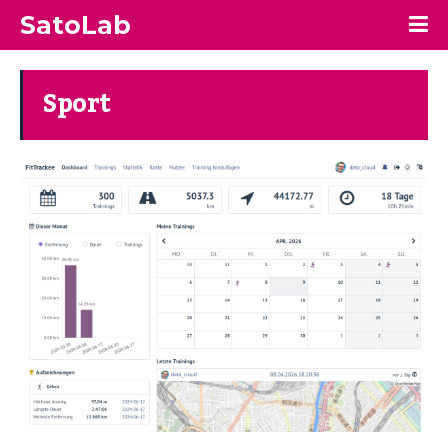
SatoLab
Sport