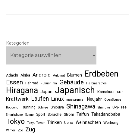
Kategorien
Erdbeben
Android
Blumen
Adachi
Akiba
Automat
Essen
Gebäude
Fahrrad
Fukushima
Halbmarathon
Japanisch
Hiragana
Japan
Kamakura
KDE
Laufen
Linux
Kraftwerk
Neujahr
mastorunner
OpenSource
Shinagawa
Running
Shibuya
Sky-Tree
Roppongi
Schnee
Shinjuku
Taifun
Takadanobaba
Sport
Sprache
Strom
Smartphone
Sonne
Tokyo
Trinken
Weihnachten
Ueno
Werbung
Tokyo-Tower
Zug
Winter
Zoo