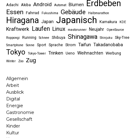
Erdbeben
Android
Blumen
Adachi
Akiba
Automat
Essen
Gebäude
Fahrrad
Fukushima
Halbmarathon
Japanisch
Hiragana
Japan
Kamakura
KDE
Laufen
Linux
Kraftwerk
Neujahr
mastorunner
OpenSource
Shinagawa
Running
Shibuya
Sky-Tree
Roppongi
Schnee
Shinjuku
Taifun
Takadanobaba
Sport
Sprache
Strom
Smartphone
Sonne
Tokyo
Trinken
Weihnachten
Ueno
Werbung
Tokyo-Tower
Zug
Winter
Zoo
Allgemein
Arbeit
Ausblick
Digital
Energie
Gastronomie
Gesellschaft
Kinder
Kultur