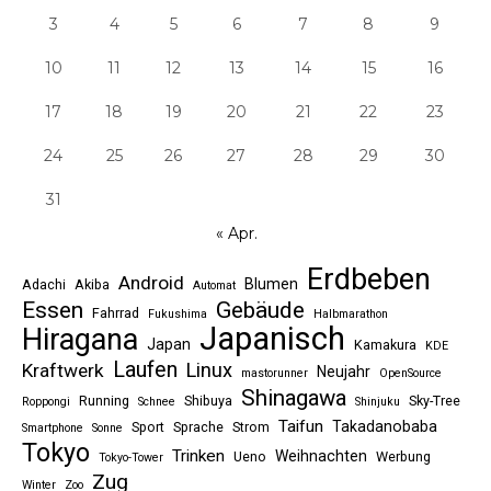
3
4
5
6
7
8
9
10
11
12
13
14
15
16
17
18
19
20
21
22
23
24
25
26
27
28
29
30
31
« Apr.
Erdbeben
Android
Blumen
Adachi
Akiba
Automat
Essen
Gebäude
Fahrrad
Fukushima
Halbmarathon
Japanisch
Hiragana
Japan
Kamakura
KDE
Laufen
Linux
Kraftwerk
Neujahr
mastorunner
OpenSource
Shinagawa
Running
Shibuya
Sky-Tree
Roppongi
Schnee
Shinjuku
Taifun
Takadanobaba
Sport
Sprache
Strom
Smartphone
Sonne
Tokyo
Trinken
Weihnachten
Ueno
Werbung
Tokyo-Tower
Zug
Winter
Zoo