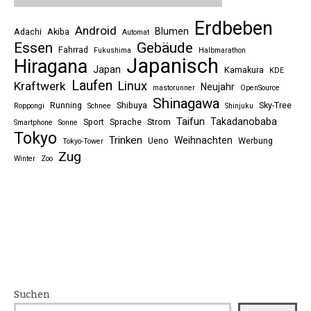
Erdbeben
Android
Blumen
Adachi
Akiba
Automat
Essen
Gebäude
Fahrrad
Fukushima
Halbmarathon
Japanisch
Hiragana
Japan
Kamakura
KDE
Laufen
Linux
Kraftwerk
Neujahr
mastorunner
OpenSource
Shinagawa
Running
Shibuya
Sky-Tree
Roppongi
Schnee
Shinjuku
Taifun
Takadanobaba
Sport
Sprache
Strom
Smartphone
Sonne
Tokyo
Trinken
Weihnachten
Ueno
Werbung
Tokyo-Tower
Zug
Winter
Zoo
Suchen