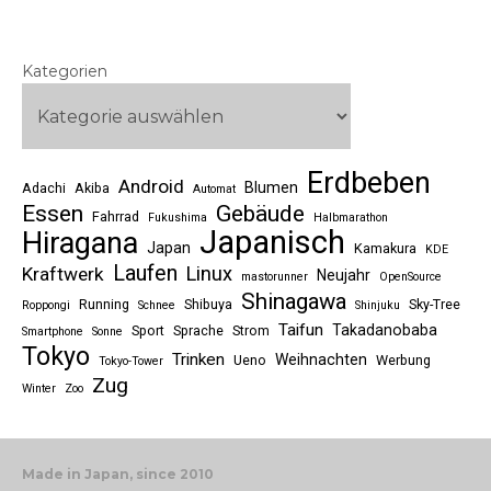
Kategorien
Erdbeben
Android
Blumen
Adachi
Akiba
Automat
Essen
Gebäude
Fahrrad
Fukushima
Halbmarathon
Japanisch
Hiragana
Japan
Kamakura
KDE
Laufen
Linux
Kraftwerk
Neujahr
mastorunner
OpenSource
Shinagawa
Running
Shibuya
Sky-Tree
Roppongi
Schnee
Shinjuku
Taifun
Takadanobaba
Sport
Sprache
Strom
Smartphone
Sonne
Tokyo
Trinken
Weihnachten
Ueno
Werbung
Tokyo-Tower
Zug
Winter
Zoo
Made in Japan, since 2010