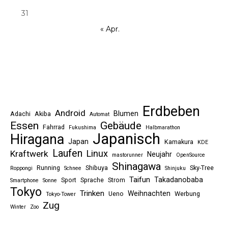
31
« Apr.
Erdbeben
Android
Blumen
Adachi
Akiba
Automat
Essen
Gebäude
Fahrrad
Fukushima
Halbmarathon
Japanisch
Hiragana
Japan
Kamakura
KDE
Laufen
Linux
Kraftwerk
Neujahr
mastorunner
OpenSource
Shinagawa
Running
Shibuya
Sky-Tree
Roppongi
Schnee
Shinjuku
Taifun
Takadanobaba
Sport
Sprache
Strom
Smartphone
Sonne
Tokyo
Trinken
Weihnachten
Ueno
Werbung
Tokyo-Tower
Zug
Winter
Zoo