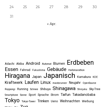
24
25
26
27
28
29
30
31
« Apr.
Erdbeben
Android
Blumen
Adachi
Akiba
Automat
Essen
Gebäude
Fahrrad
Fukushima
Halbmarathon
Japanisch
Hiragana
Japan
Kamakura
KDE
Laufen
Linux
Kraftwerk
Neujahr
mastorunner
OpenSource
Shinagawa
Running
Shibuya
Sky-Tree
Roppongi
Schnee
Shinjuku
Taifun
Takadanobaba
Sport
Sprache
Strom
Smartphone
Sonne
Tokyo
Trinken
Weihnachten
Ueno
Werbung
Tokyo-Tower
Zug