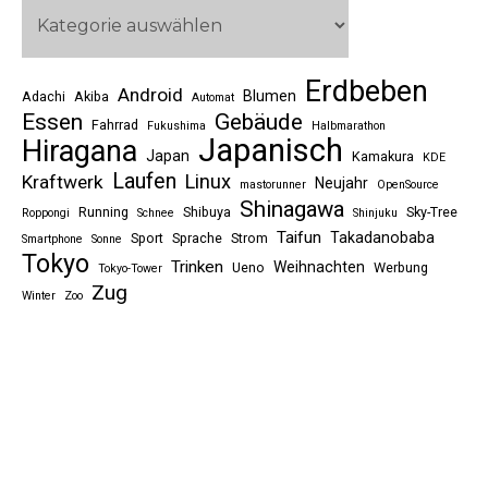
Erdbeben
Android
Blumen
Adachi
Akiba
Automat
Essen
Gebäude
Fahrrad
Fukushima
Halbmarathon
Japanisch
Hiragana
Japan
Kamakura
KDE
Laufen
Linux
Kraftwerk
Neujahr
mastorunner
OpenSource
Shinagawa
Running
Shibuya
Sky-Tree
Roppongi
Schnee
Shinjuku
Taifun
Takadanobaba
Sport
Sprache
Strom
Smartphone
Sonne
Tokyo
Trinken
Weihnachten
Ueno
Werbung
Tokyo-Tower
Zug
Winter
Zoo