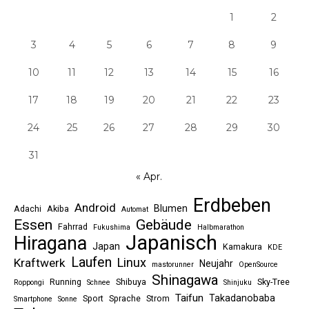
1
2
3
4
5
6
7
8
9
10
11
12
13
14
15
16
17
18
19
20
21
22
23
24
25
26
27
28
29
30
31
« Apr.
Erdbeben
Android
Blumen
Adachi
Akiba
Automat
Essen
Gebäude
Fahrrad
Fukushima
Halbmarathon
Japanisch
Hiragana
Japan
Kamakura
KDE
Laufen
Linux
Kraftwerk
Neujahr
mastorunner
OpenSource
Shinagawa
Running
Shibuya
Sky-Tree
Roppongi
Schnee
Shinjuku
Taifun
Takadanobaba
Sport
Sprache
Strom
Smartphone
Sonne