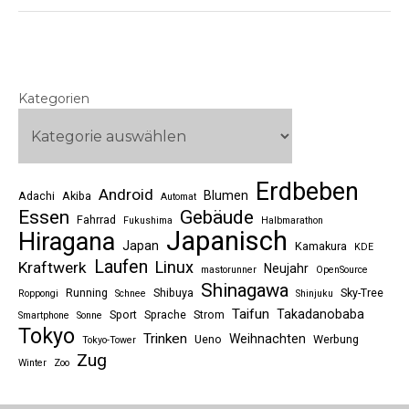
Kategorien
Erdbeben
Android
Blumen
Adachi
Akiba
Automat
Essen
Gebäude
Fahrrad
Fukushima
Halbmarathon
Japanisch
Hiragana
Japan
Kamakura
KDE
Laufen
Linux
Kraftwerk
Neujahr
mastorunner
OpenSource
Shinagawa
Running
Shibuya
Sky-Tree
Roppongi
Schnee
Shinjuku
Taifun
Takadanobaba
Sport
Sprache
Strom
Smartphone
Sonne
Tokyo
Trinken
Weihnachten
Ueno
Werbung
Tokyo-Tower
Zug
Winter
Zoo