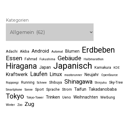
Kategorien
Erdbeben
Android
Blumen
Adachi
Akiba
Automat
Essen
Gebäude
Fahrrad
Fukushima
Halbmarathon
Japanisch
Hiragana
Japan
Kamakura
KDE
Laufen
Linux
Kraftwerk
Neujahr
mastorunner
OpenSource
Shinagawa
Running
Shibuya
Sky-Tree
Roppongi
Schnee
Shinjuku
Taifun
Takadanobaba
Sport
Sprache
Strom
Smartphone
Sonne
Tokyo
Trinken
Weihnachten
Ueno
Werbung
Tokyo-Tower
Zug
Winter
Zoo