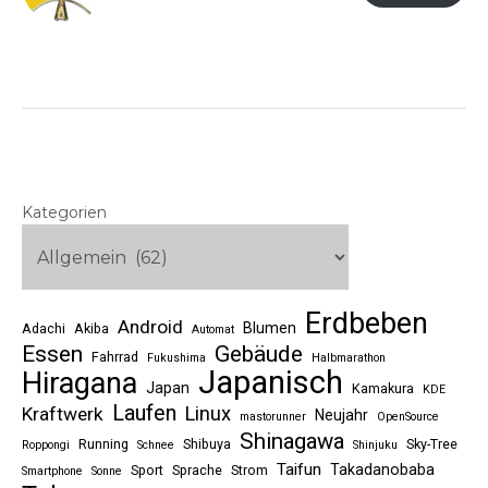
Kategorien
Erdbeben
Android
Blumen
Adachi
Akiba
Automat
Essen
Gebäude
Fahrrad
Fukushima
Halbmarathon
Japanisch
Hiragana
Japan
Kamakura
KDE
Laufen
Linux
Kraftwerk
Neujahr
mastorunner
OpenSource
Shinagawa
Running
Shibuya
Sky-Tree
Roppongi
Schnee
Shinjuku
Taifun
Takadanobaba
Sport
Sprache
Strom
Smartphone
Sonne