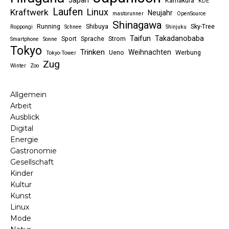
Japan
Kamakura
KDE
Laufen
Linux
Kraftwerk
Neujahr
mastorunner
OpenSource
Shinagawa
Running
Shibuya
Sky-Tree
Roppongi
Schnee
Shinjuku
Taifun
Takadanobaba
Sport
Sprache
Strom
Smartphone
Sonne
Tokyo
Trinken
Weihnachten
Ueno
Werbung
Tokyo-Tower
Zug
Winter
Zoo
Allgemein
Arbeit
Ausblick
Digital
Energie
Gastronomie
Gesellschaft
Kinder
Kultur
Kunst
Linux
Mode