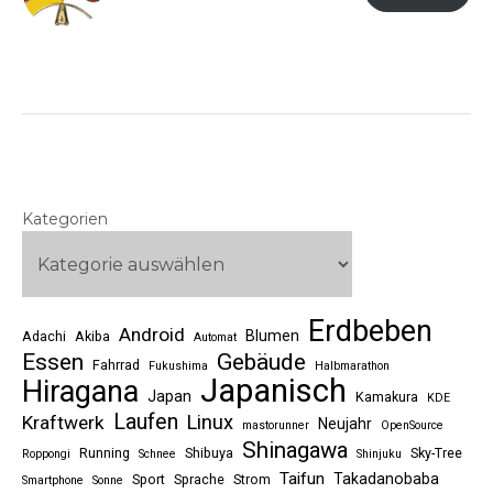
Kategorien
Erdbeben
Android
Blumen
Adachi
Akiba
Automat
Essen
Gebäude
Fahrrad
Fukushima
Halbmarathon
Japanisch
Hiragana
Japan
Kamakura
KDE
Laufen
Linux
Kraftwerk
Neujahr
mastorunner
OpenSource
Shinagawa
Running
Shibuya
Sky-Tree
Roppongi
Schnee
Shinjuku
Taifun
Takadanobaba
Sport
Sprache
Strom
Smartphone
Sonne