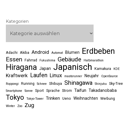
Kategorien
Erdbeben
Android
Blumen
Adachi
Akiba
Automat
Essen
Gebäude
Fahrrad
Fukushima
Halbmarathon
Japanisch
Hiragana
Japan
Kamakura
KDE
Laufen
Linux
Kraftwerk
Neujahr
mastorunner
OpenSource
Shinagawa
Running
Shibuya
Sky-Tree
Roppongi
Schnee
Shinjuku
Taifun
Takadanobaba
Sport
Sprache
Strom
Smartphone
Sonne
Tokyo
Trinken
Weihnachten
Ueno
Werbung
Tokyo-Tower
Zug
Winter
Zoo