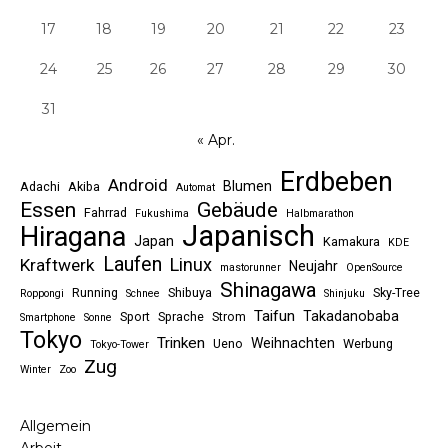
17
18
19
20
21
22
23
24
25
26
27
28
29
30
31
« Apr.
Erdbeben
Android
Blumen
Adachi
Akiba
Automat
Essen
Gebäude
Fahrrad
Fukushima
Halbmarathon
Japanisch
Hiragana
Japan
Kamakura
KDE
Laufen
Linux
Kraftwerk
Neujahr
mastorunner
OpenSource
Shinagawa
Running
Shibuya
Sky-Tree
Roppongi
Schnee
Shinjuku
Taifun
Takadanobaba
Sport
Sprache
Strom
Smartphone
Sonne
Tokyo
Trinken
Weihnachten
Ueno
Werbung
Tokyo-Tower
Zug
Winter
Zoo
Allgemein