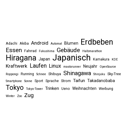
Erdbeben
Android
Blumen
Adachi
Akiba
Automat
Essen
Gebäude
Fahrrad
Fukushima
Halbmarathon
Japanisch
Hiragana
Japan
Kamakura
KDE
Laufen
Linux
Kraftwerk
Neujahr
mastorunner
OpenSource
Shinagawa
Running
Shibuya
Sky-Tree
Roppongi
Schnee
Shinjuku
Taifun
Takadanobaba
Sport
Sprache
Strom
Smartphone
Sonne
Tokyo
Trinken
Weihnachten
Ueno
Werbung
Tokyo-Tower
Zug
Winter
Zoo