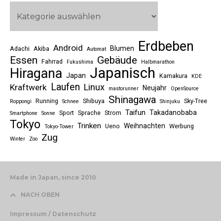
Erdbeben
Android
Blumen
Adachi
Akiba
Automat
Essen
Gebäude
Fahrrad
Fukushima
Halbmarathon
Japanisch
Hiragana
Japan
Kamakura
KDE
Laufen
Linux
Kraftwerk
Neujahr
mastorunner
OpenSource
Shinagawa
Running
Shibuya
Sky-Tree
Roppongi
Schnee
Shinjuku
Taifun
Takadanobaba
Sport
Sprache
Strom
Smartphone
Sonne
Tokyo
Trinken
Weihnachten
Ueno
Werbung
Tokyo-Tower
Zug
Winter
Zoo
Made in Japan, since 2010
NACH OBEN
Impressum / Datenschutz