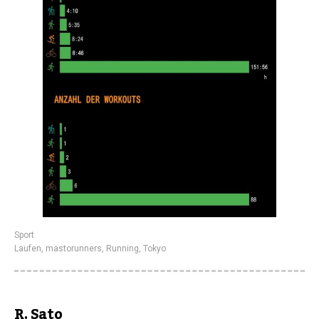
Sport
Laufen
,
mastorunners
,
Running
,
Tokyo
R. Sato