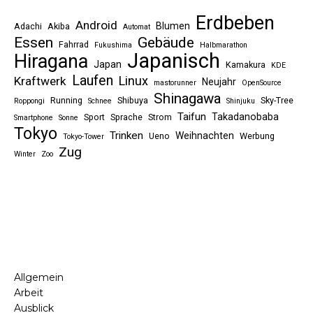
Erdbeben
Android
Blumen
Adachi
Akiba
Automat
Essen
Gebäude
Fahrrad
Fukushima
Halbmarathon
Japanisch
Hiragana
Japan
Kamakura
KDE
Laufen
Linux
Kraftwerk
Neujahr
mastorunner
OpenSource
Shinagawa
Running
Shibuya
Sky-Tree
Roppongi
Schnee
Shinjuku
Taifun
Takadanobaba
Sport
Sprache
Strom
Smartphone
Sonne
Tokyo
Trinken
Weihnachten
Ueno
Werbung
Tokyo-Tower
Zug
Winter
Zoo
Allgemein
Arbeit
Ausblick