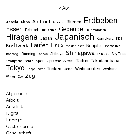
« Apr.
Erdbeben
Android
Blumen
Adachi
Akiba
Automat
Essen
Gebäude
Fahrrad
Fukushima
Halbmarathon
Japanisch
Hiragana
Japan
Kamakura
KDE
Laufen
Linux
Kraftwerk
Neujahr
mastorunner
OpenSource
Shinagawa
Running
Shibuya
Sky-Tree
Roppongi
Schnee
Shinjuku
Taifun
Takadanobaba
Sport
Sprache
Strom
Smartphone
Sonne
Tokyo
Trinken
Weihnachten
Ueno
Werbung
Tokyo-Tower
Zug
Winter
Zoo
Allgemein
Arbeit
Ausblick
Digital
Energie
Gastronomie
Gesellschaft