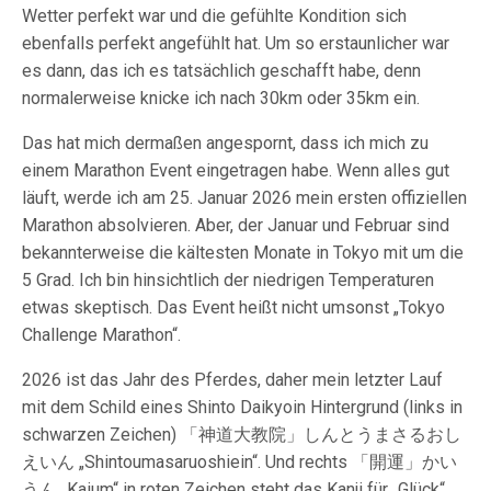
Wetter perfekt war und die gefühlte Kondition sich
ebenfalls perfekt angefühlt hat. Um so erstaunlicher war
es dann, das ich es tatsächlich geschafft habe, denn
normalerweise knicke ich nach 30km oder 35km ein.
Das hat mich dermaßen angespornt, dass ich mich zu
einem Marathon Event eingetragen habe. Wenn alles gut
läuft, werde ich am 25. Januar 2026 mein ersten offiziellen
Marathon absolvieren. Aber, der Januar und Februar sind
bekannterweise die kältesten Monate in Tokyo mit um die
5 Grad. Ich bin hinsichtlich der niedrigen Temperaturen
etwas skeptisch. Das Event heißt nicht umsonst „Tokyo
Challenge Marathon“.
2026 ist das Jahr des Pferdes, daher mein letzter Lauf
mit dem Schild eines Shinto Daikyoin Hintergrund (links in
schwarzen Zeichen) 「神道大教院」しんとうまさるおし
えいん „Shintoumasaruoshiein“. Und rechts 「開運」かい
うん „Kaium“ in roten Zeichen steht das Kanji für „Glück“