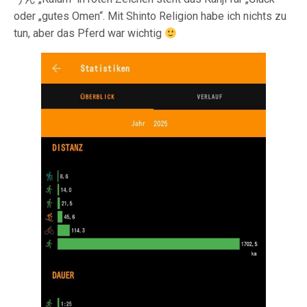
oder „gutes Omen“. Mit Shinto Religion habe ich nichts zu
tun, aber das Pferd war wichtig