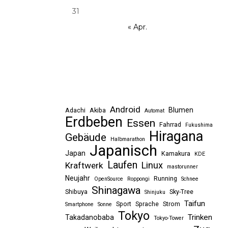
31
« Apr.
Android
Blumen
Adachi
Akiba
Automat
Erdbeben
Essen
Fahrrad
Fukushima
Hiragana
Gebäude
Halbmarathon
Japanisch
Japan
Kamakura
KDE
Laufen
Linux
Kraftwerk
mastorunner
Neujahr
Running
OpenSource
Roppongi
Schnee
Shinagawa
Shibuya
Sky-Tree
Shinjuku
Taifun
Sport
Sprache
Strom
Smartphone
Sonne
Tokyo
Trinken
Takadanobaba
Tokyo-Tower