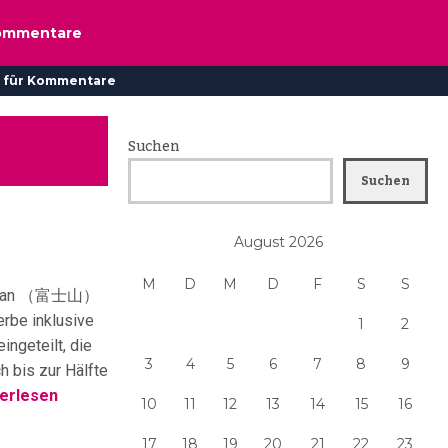
ommentare
 für Kommentare
Suchen
Suchen
August 2026
M
D
M
D
F
S
S
uji-san （富士山）
erbe inklusive
1
2
ingeteilt, die
3
4
5
6
7
8
9
h bis zur Hälfte
erlesen
10
11
12
13
14
15
16
17
18
19
20
21
22
23