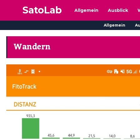
SatoLab
Allgemein
Ausblick
Allgemein
Au
Wandern