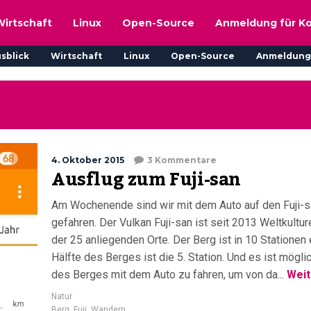
Wirtschaft
Linux
Open-Source
Anmeldung für K
sblick
Wirtschaft
Linux
Open-Source
Anmeldung
4. Oktober 2015
3 Kommentare
Ausflug zum Fuji-san
Am Wochenende sind wir mit dem Auto auf den F
gefahren. Der Vulkan Fuji-san ist seit 2013 Weltkultur
der 25 anliegenden Orte. Der Berg ist in 10 Stationen e
Hälfte des Berges ist die 5. Station. Und es ist möglic
des Berges mit dem Auto zu fahren, um von da...
Weit
Natur
Berg
,
Fuji
,
Wandern