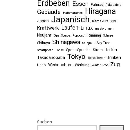
Erdbeben
Essen
Fahrrad
Fukushima
Hiragana
Gebäude
Halbmarathon
Japanisch
Japan
Kamakura
KDE
Laufen
Linux
Kraftwerk
mastorunner
Neujahr
Running
OpenSource
Roppongi
Schnee
Shinagawa
Shibuya
Sky-Tree
Shinjuku
Taifun
Sport
Sprache
Strom
Smartphone
Sonne
Tokyo
Trinken
Takadanobaba
Tokyo-Tower
Zug
Weihnachten
Ueno
Werbung
Winter
Zoo
Suchen