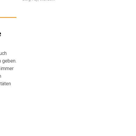
e
uch
n geben.
 „immer
n
itäten