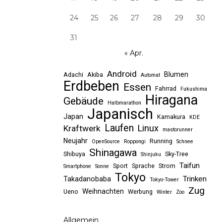
24
25
26
27
28
29
30
31
« Apr.
Android
Blumen
Adachi
Akiba
Automat
Erdbeben
Essen
Fahrrad
Fukushima
Hiragana
Gebäude
Halbmarathon
Japanisch
Japan
Kamakura
KDE
Laufen
Linux
Kraftwerk
mastorunner
Neujahr
Running
OpenSource
Roppongi
Schnee
Shinagawa
Shibuya
Sky-Tree
Shinjuku
Taifun
Sport
Sprache
Strom
Smartphone
Sonne
Tokyo
Trinken
Takadanobaba
Tokyo-Tower
Zug
Weihnachten
Ueno
Werbung
Winter
Zoo
Allgemein