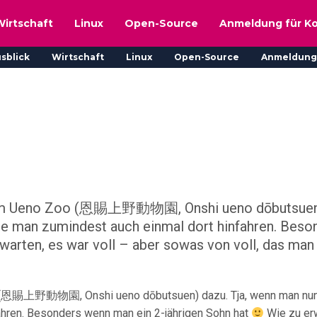
Wirtschaft
Linux
Open-Source
Anmeldung für K
sblick
Wirtschaft
Linux
Open-Source
Anmeldung
h im Ueno Zoo (恩賜上野動物園, Onshi ueno dōbutsuen
llte man zumindest auch einmal dort hinfahren. Beso
warten, es war voll – aber sowas von voll, das man
o (恩賜上野動物園, Onshi ueno dōbutsuen) dazu. Tja, wenn man nun
fahren. Besonders wenn man ein 2-jährigen Sohn hat
Wie zu erw