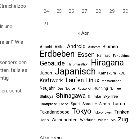
Streichelzoo
24
25
26
27
28
29
30
31
ln und
« Apr.
re an!“ Wie
Android
Blumen
Adachi
Akiba
Automat
Erdbeben
Essen
Fahrrad
Fukushima
Hiragana
Gebäude
esonders den
Halbmarathon
Japanisch
ten, falls es
Japan
Kamakura
KDE
htig.
Laufen
Linux
Kraftwerk
mastorunner
Neujahr
Running
OpenSource
Roppongi
Schnee
hen, sonst
Shinagawa
Shibuya
Sky-Tree
Shinjuku
Taifun
Sport
Sprache
Strom
Smartphone
Sonne
Tokyo
Trinken
Takadanobaba
Tokyo-Tower
Zug
Weihnachten
Ueno
Werbung
Winter
Zoo
Allgemein