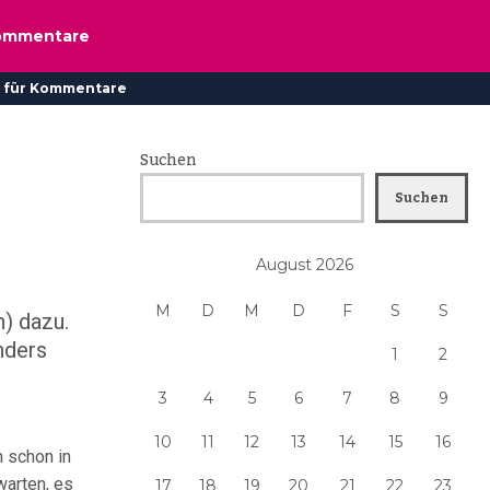
ommentare
 für Kommentare
Suchen
Suchen
August 2026
M
D
M
D
F
S
S
) dazu.
nders
1
2
3
4
5
6
7
8
9
10
11
12
13
14
15
16
 schon in
arten, es
17
18
19
20
21
22
23