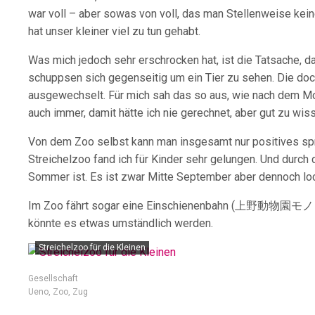
war voll – aber sowas von voll, das man Stellenweise kein
hat unser kleiner viel zu tun gehabt.
Was mich jedoch sehr erschrocken hat, ist die Tatsache, 
schuppsen sich gegenseitig um ein Tier zu sehen. Die doc
ausgewechselt. Für mich sah das so aus, wie nach dem Motto
auch immer, damit hätte ich nie gerechnet, aber gut zu wis
Von dem Zoo selbst kann man insgesamt nur positives spre
Streichelzoo fand ich für Kinder sehr gelungen. Und durch 
Sommer ist. Es ist zwar Mitte September aber dennoch lock
Im Zoo fährt sogar eine Einschienenbahn (
上野動物園モノ
könnte es etwas umständlich werden.
Streichelzoo für die Kleinen
Gesellschaft
Ueno
,
Zoo
,
Zug