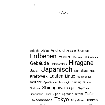
31
« Apr.
Android
Blumen
Adachi
Akiba
Automat
Erdbeben
Essen
Fahrrad
Fukushima
Hiragana
Gebäude
Halbmarathon
Japanisch
Japan
Kamakura
KDE
Laufen
Linux
Kraftwerk
mastorunner
Neujahr
Running
OpenSource
Roppongi
Schnee
Shinagawa
Shibuya
Sky-Tree
Shinjuku
Taifun
Sport
Sprache
Strom
Smartphone
Sonne
Tokyo
Trinken
Takadanobaba
Tokyo-Tower