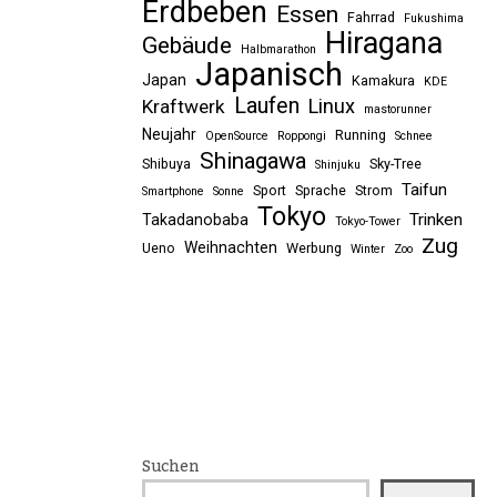
Erdbeben
Essen
Fahrrad
Fukushima
Hiragana
Gebäude
Halbmarathon
Japanisch
Japan
Kamakura
KDE
Laufen
Linux
Kraftwerk
mastorunner
Neujahr
Running
OpenSource
Roppongi
Schnee
Shinagawa
Shibuya
Sky-Tree
Shinjuku
Taifun
Sport
Sprache
Strom
Smartphone
Sonne
Tokyo
Trinken
Takadanobaba
Tokyo-Tower
Zug
Weihnachten
Ueno
Werbung
Winter
Zoo
Suchen