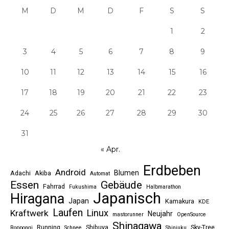
M
D
M
D
F
S
S
1
2
3
4
5
6
7
8
9
10
11
12
13
14
15
16
17
18
19
20
21
22
23
24
25
26
27
28
29
30
31
« Apr.
Erdbeben
Android
Blumen
Adachi
Akiba
Automat
Essen
Gebäude
Fahrrad
Fukushima
Halbmarathon
Japanisch
Hiragana
Japan
Kamakura
KDE
Laufen
Linux
Kraftwerk
Neujahr
mastorunner
OpenSource
Shinagawa
Running
Shibuya
Sky-Tree
Roppongi
Schnee
Shinjuku