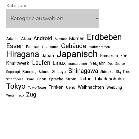
Kategorien
Erdbeben
Android
Blumen
Adachi
Akiba
Automat
Essen
Gebäude
Fahrrad
Fukushima
Halbmarathon
Japanisch
Hiragana
Japan
Kamakura
KDE
Laufen
Linux
Kraftwerk
Neujahr
mastorunner
OpenSource
Shinagawa
Running
Shibuya
Sky-Tree
Roppongi
Schnee
Shinjuku
Taifun
Takadanobaba
Sport
Sprache
Strom
Smartphone
Sonne
Tokyo
Trinken
Weihnachten
Ueno
Werbung
Tokyo-Tower
Zug
Winter
Zoo