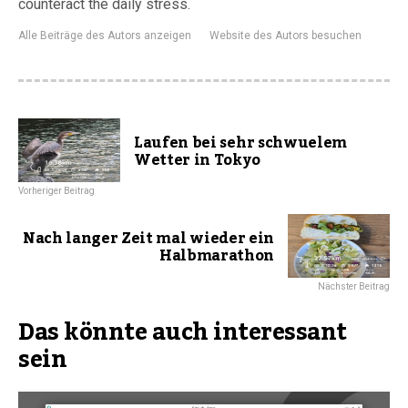
counteract the daily stress.
Alle Beiträge des Autors anzeigen
Website des Autors besuchen
Laufen bei sehr schwuelem
Wetter in Tokyo
Vorheriger Beitrag
Nach langer Zeit mal wieder ein
Halbmarathon
Nächster Beitrag
Das könnte auch interessant
sein