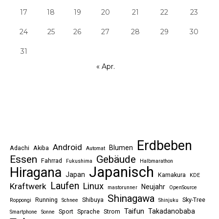
17
18
19
20
21
22
23
24
25
26
27
28
29
30
31
« Apr.
Erdbeben
Android
Blumen
Adachi
Akiba
Automat
Essen
Gebäude
Fahrrad
Fukushima
Halbmarathon
Japanisch
Hiragana
Japan
Kamakura
KDE
Laufen
Linux
Kraftwerk
Neujahr
mastorunner
OpenSource
Shinagawa
Running
Shibuya
Sky-Tree
Roppongi
Schnee
Shinjuku
Taifun
Takadanobaba
Sport
Sprache
Strom
Smartphone
Sonne