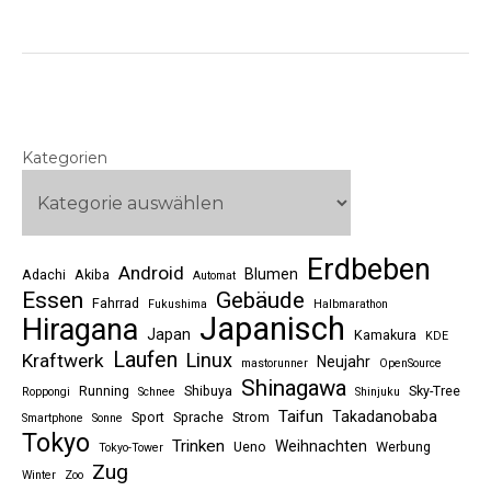
Kategorien
Erdbeben
Android
Blumen
Adachi
Akiba
Automat
Essen
Gebäude
Fahrrad
Fukushima
Halbmarathon
Japanisch
Hiragana
Japan
Kamakura
KDE
Laufen
Linux
Kraftwerk
Neujahr
mastorunner
OpenSource
Shinagawa
Running
Shibuya
Sky-Tree
Roppongi
Schnee
Shinjuku
Taifun
Takadanobaba
Sport
Sprache
Strom
Smartphone
Sonne
Tokyo
Trinken
Weihnachten
Ueno
Werbung
Tokyo-Tower
Zug
Winter
Zoo