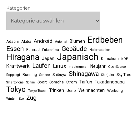
Kategorien
Erdbeben
Android
Blumen
Adachi
Akiba
Automat
Essen
Gebäude
Fahrrad
Fukushima
Halbmarathon
Japanisch
Hiragana
Japan
Kamakura
KDE
Laufen
Linux
Kraftwerk
Neujahr
mastorunner
OpenSource
Shinagawa
Running
Shibuya
Sky-Tree
Roppongi
Schnee
Shinjuku
Taifun
Takadanobaba
Sport
Sprache
Strom
Smartphone
Sonne
Tokyo
Trinken
Weihnachten
Ueno
Werbung
Tokyo-Tower
Zug
Winter
Zoo