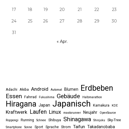
17
18
19
20
21
22
23
24
25
26
27
28
29
30
31
« Apr.
Erdbeben
Android
Blumen
Adachi
Akiba
Automat
Essen
Gebäude
Fahrrad
Fukushima
Halbmarathon
Japanisch
Hiragana
Japan
Kamakura
KDE
Laufen
Linux
Kraftwerk
Neujahr
mastorunner
OpenSource
Shinagawa
Running
Shibuya
Sky-Tree
Roppongi
Schnee
Shinjuku
Taifun
Takadanobaba
Sport
Sprache
Strom
Smartphone
Sonne