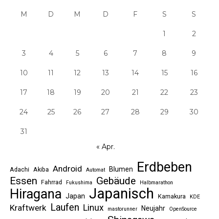
M
D
M
D
F
S
S
1
2
3
4
5
6
7
8
9
10
11
12
13
14
15
16
17
18
19
20
21
22
23
24
25
26
27
28
29
30
31
« Apr.
Erdbeben
Android
Blumen
Adachi
Akiba
Automat
Essen
Gebäude
Fahrrad
Fukushima
Halbmarathon
Japanisch
Hiragana
Japan
Kamakura
KDE
Laufen
Linux
Kraftwerk
Neujahr
mastorunner
OpenSource