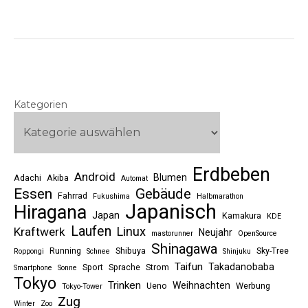
Kategorien
Erdbeben
Android
Blumen
Adachi
Akiba
Automat
Essen
Gebäude
Fahrrad
Fukushima
Halbmarathon
Japanisch
Hiragana
Japan
Kamakura
KDE
Laufen
Linux
Kraftwerk
Neujahr
mastorunner
OpenSource
Shinagawa
Running
Shibuya
Sky-Tree
Roppongi
Schnee
Shinjuku
Taifun
Takadanobaba
Sport
Sprache
Strom
Smartphone
Sonne
Tokyo
Trinken
Weihnachten
Ueno
Werbung
Tokyo-Tower
Zug
Winter
Zoo