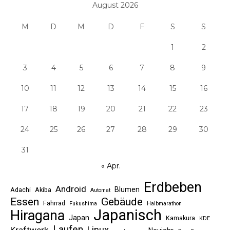
August 2026
M
D
M
D
F
S
S
1
2
3
4
5
6
7
8
9
10
11
12
13
14
15
16
17
18
19
20
21
22
23
24
25
26
27
28
29
30
31
« Apr.
Erdbeben
Android
Blumen
Adachi
Akiba
Automat
Essen
Gebäude
Fahrrad
Fukushima
Halbmarathon
Japanisch
Hiragana
Japan
Kamakura
KDE
Laufen
Linux