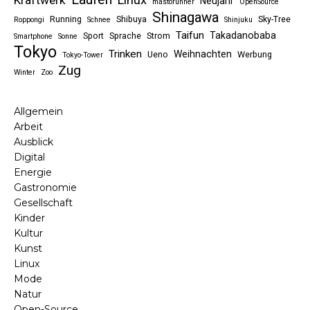
Kraftwerk
Neujahr
mastorunner
OpenSource
Shinagawa
Running
Shibuya
Sky-Tree
Roppongi
Schnee
Shinjuku
Taifun
Takadanobaba
Sport
Sprache
Strom
Smartphone
Sonne
Tokyo
Trinken
Weihnachten
Ueno
Werbung
Tokyo-Tower
Zug
Winter
Zoo
Allgemein
Arbeit
Ausblick
Digital
Energie
Gastronomie
Gesellschaft
Kinder
Kultur
Kunst
Linux
Mode
Natur
Open-Source