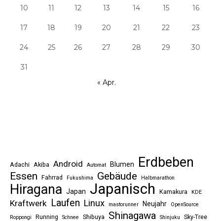
10
11
12
13
14
15
16
17
18
19
20
21
22
23
24
25
26
27
28
29
30
31
« Apr.
Erdbeben
Android
Blumen
Adachi
Akiba
Automat
Essen
Gebäude
Fahrrad
Fukushima
Halbmarathon
Japanisch
Hiragana
Japan
Kamakura
KDE
Laufen
Linux
Kraftwerk
Neujahr
mastorunner
OpenSource
Shinagawa
Running
Shibuya
Sky-Tree
Roppongi
Schnee
Shinjuku