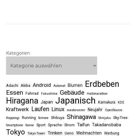
Kategorien
Erdbeben
Android
Blumen
Adachi
Akiba
Automat
Essen
Gebäude
Fahrrad
Fukushima
Halbmarathon
Japanisch
Hiragana
Japan
Kamakura
KDE
Laufen
Linux
Kraftwerk
Neujahr
mastorunner
OpenSource
Shinagawa
Running
Shibuya
Sky-Tree
Roppongi
Schnee
Shinjuku
Taifun
Takadanobaba
Sport
Sprache
Strom
Smartphone
Sonne
Tokyo
Trinken
Weihnachten
Ueno
Werbung
Tokyo-Tower