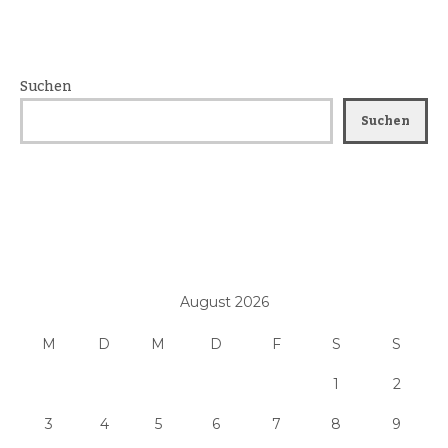
Suchen
Suchen
August 2026
M
D
M
D
F
S
S
1
2
3
4
5
6
7
8
9