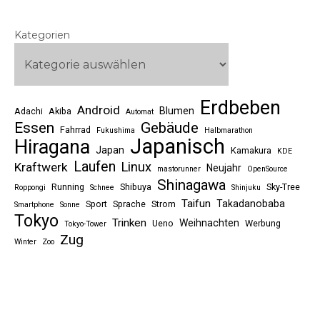
Kategorien
Erdbeben
Android
Blumen
Adachi
Akiba
Automat
Essen
Gebäude
Fahrrad
Fukushima
Halbmarathon
Japanisch
Hiragana
Japan
Kamakura
KDE
Laufen
Linux
Kraftwerk
Neujahr
mastorunner
OpenSource
Shinagawa
Running
Shibuya
Sky-Tree
Roppongi
Schnee
Shinjuku
Taifun
Takadanobaba
Sport
Sprache
Strom
Smartphone
Sonne
Tokyo
Trinken
Weihnachten
Ueno
Werbung
Tokyo-Tower
Zug
Winter
Zoo