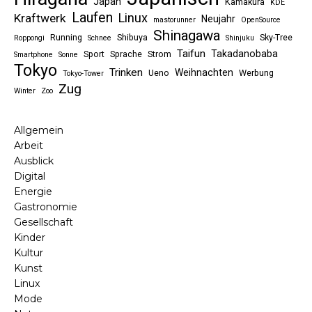
Japan
Kamakura
KDE
Laufen
Linux
Kraftwerk
Neujahr
mastorunner
OpenSource
Shinagawa
Running
Shibuya
Sky-Tree
Roppongi
Schnee
Shinjuku
Taifun
Takadanobaba
Sport
Sprache
Strom
Smartphone
Sonne
Tokyo
Trinken
Weihnachten
Ueno
Werbung
Tokyo-Tower
Zug
Winter
Zoo
Allgemein
Arbeit
Ausblick
Digital
Energie
Gastronomie
Gesellschaft
Kinder
Kultur
Kunst
Linux
Mode