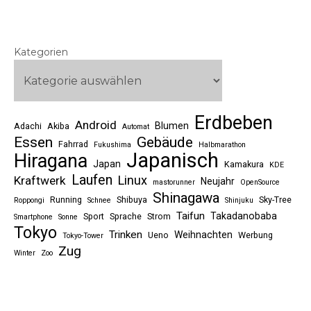
Kategorien
Erdbeben
Android
Blumen
Adachi
Akiba
Automat
Essen
Gebäude
Fahrrad
Fukushima
Halbmarathon
Japanisch
Hiragana
Japan
Kamakura
KDE
Laufen
Linux
Kraftwerk
Neujahr
mastorunner
OpenSource
Shinagawa
Running
Shibuya
Sky-Tree
Roppongi
Schnee
Shinjuku
Taifun
Takadanobaba
Sport
Sprache
Strom
Smartphone
Sonne
Tokyo
Trinken
Weihnachten
Ueno
Werbung
Tokyo-Tower
Zug
Winter
Zoo