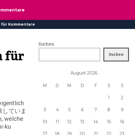
ommentare
 für Kommentare
Suchen
 für 
Suchen
August 2026
M
D
M
D
F
S
S
1
2
eigentlich
3
4
5
6
7
8
9
献していま
n, welche
10
11
12
13
14
15
16
hi-ku
17
18
19
20
21
22
23