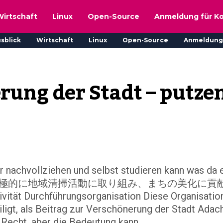
Wirtschaft
Linux
Open-Source
Anmeldung für K
sblick
Wirtschaft
Linux
Open-Source
Anmeldung
rung der Stadt – putzen
er nachvollziehen und selbst studieren kann was da 
体は、積極的に地域清掃活動に取り組み、まちの美化に貢
ät Durchführungsorganisation Diese Organisatio
iligt, als Beitrag zur Verschönerung der Stadt Adac
Recht, aber die Bedeutung kann...