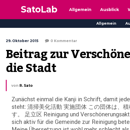
SatoLab
Allgemein
Ausblick
Allgemein
Au
29. Oktober 2015
0 Kommentar
Beitrag zur Verschöne
die Stadt
von
R. Sato
Zunächst einmal die Kanji in Schrift, damit jed
steht: 清掃美化活動 実施団体 この団
す。 足立区 Reinigung und Verschönerungsaktivit
sich aktiv für die Gemeinde zur Reinigung bete
Meine Übersetzung ist wohl mehr schlecht als 