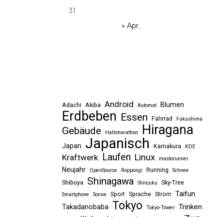
31
« Apr.
Android
Blumen
Adachi
Akiba
Automat
Erdbeben
Essen
Fahrrad
Fukushima
Hiragana
Gebäude
Halbmarathon
Japanisch
Japan
Kamakura
KDE
Laufen
Linux
Kraftwerk
mastorunner
Neujahr
Running
OpenSource
Roppongi
Schnee
Shinagawa
Shibuya
Sky-Tree
Shinjuku
Taifun
Sport
Sprache
Strom
Smartphone
Sonne
Tokyo
Trinken
Takadanobaba
Tokyo-Tower