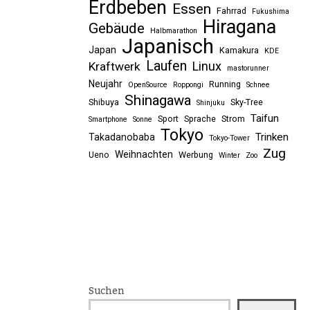
Erdbeben
Essen
Fahrrad
Fukushima
Hiragana
Gebäude
Halbmarathon
Japanisch
Japan
Kamakura
KDE
Laufen
Linux
Kraftwerk
mastorunner
Neujahr
Running
OpenSource
Roppongi
Schnee
Shinagawa
Shibuya
Sky-Tree
Shinjuku
Taifun
Sport
Sprache
Strom
Smartphone
Sonne
Tokyo
Trinken
Takadanobaba
Tokyo-Tower
Zug
Weihnachten
Ueno
Werbung
Winter
Zoo
Suchen