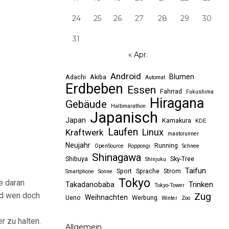
24
25
26
27
28
29
30
31
« Apr.
Android
Blumen
Adachi
Akiba
Automat
Erdbeben
Essen
Fahrrad
Fukushima
Hiragana
Gebäude
Halbmarathon
Japanisch
Japan
Kamakura
KDE
Laufen
Linux
Kraftwerk
mastorunner
Neujahr
Running
OpenSource
Roppongi
Schnee
Shinagawa
Shibuya
Sky-Tree
Shinjuku
Taifun
Sport
Sprache
Strom
Smartphone
Sonne
Tokyo
e daran
Trinken
Takadanobaba
Tokyo-Tower
Und wen doch
Zug
Weihnachten
Ueno
Werbung
Winter
Zoo
r zu halten.
Allgemein