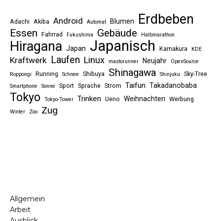
Erdbeben
Android
Blumen
Adachi
Akiba
Automat
Essen
Gebäude
Fahrrad
Fukushima
Halbmarathon
Japanisch
Hiragana
Japan
Kamakura
KDE
Laufen
Linux
Kraftwerk
Neujahr
mastorunner
OpenSource
Shinagawa
Running
Shibuya
Sky-Tree
Roppongi
Schnee
Shinjuku
Taifun
Takadanobaba
Sport
Sprache
Strom
Smartphone
Sonne
Tokyo
Trinken
Weihnachten
Ueno
Werbung
Tokyo-Tower
Zug
Winter
Zoo
Allgemein
Arbeit
Ausblick