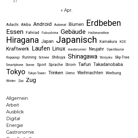
31
« Apr.
Erdbeben
Android
Blumen
Adachi
Akiba
Automat
Essen
Gebäude
Fahrrad
Fukushima
Halbmarathon
Japanisch
Hiragana
Japan
Kamakura
KDE
Laufen
Linux
Kraftwerk
Neujahr
mastorunner
OpenSource
Shinagawa
Running
Shibuya
Sky-Tree
Roppongi
Schnee
Shinjuku
Taifun
Takadanobaba
Sport
Sprache
Strom
Smartphone
Sonne
Tokyo
Trinken
Weihnachten
Ueno
Werbung
Tokyo-Tower
Zug
Winter
Zoo
Allgemein
Arbeit
Ausblick
Digital
Energie
Gastronomie