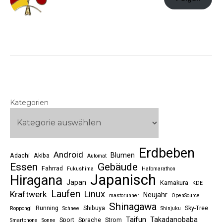
Kategorien
Erdbeben
Android
Blumen
Adachi
Akiba
Automat
Essen
Gebäude
Fahrrad
Fukushima
Halbmarathon
Japanisch
Hiragana
Japan
Kamakura
KDE
Laufen
Linux
Kraftwerk
Neujahr
mastorunner
OpenSource
Shinagawa
Running
Shibuya
Sky-Tree
Roppongi
Schnee
Shinjuku
Taifun
Takadanobaba
Sport
Sprache
Strom
Smartphone
Sonne