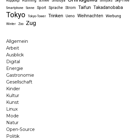
Running
Shibuya
Sky-Tree
Roppongi
Schnee
Shinjuku
Taifun
Takadanobaba
Sport
Sprache
Strom
Smartphone
Sonne
Tokyo
Trinken
Weihnachten
Ueno
Werbung
Tokyo-Tower
Zug
Winter
Zoo
Allgemein
Arbeit
Ausblick
Digital
Energie
Gastronomie
Gesellschaft
Kinder
Kultur
Kunst
Linux
Mode
Natur
Open-Source
Politik