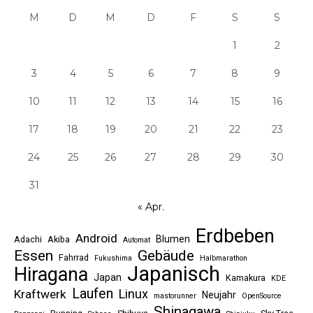
M
D
M
D
F
S
S
1
2
3
4
5
6
7
8
9
10
11
12
13
14
15
16
17
18
19
20
21
22
23
24
25
26
27
28
29
30
31
« Apr.
Erdbeben
Android
Blumen
Adachi
Akiba
Automat
Essen
Gebäude
Fahrrad
Fukushima
Halbmarathon
Japanisch
Hiragana
Japan
Kamakura
KDE
Laufen
Linux
Kraftwerk
Neujahr
mastorunner
OpenSource
Shinagawa