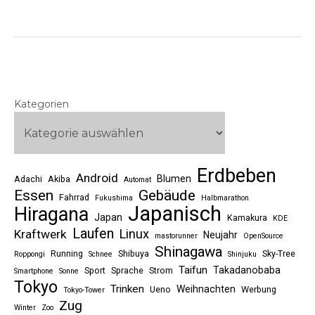
Kategorien
Erdbeben
Android
Blumen
Adachi
Akiba
Automat
Essen
Gebäude
Fahrrad
Fukushima
Halbmarathon
Japanisch
Hiragana
Japan
Kamakura
KDE
Laufen
Linux
Kraftwerk
Neujahr
mastorunner
OpenSource
Shinagawa
Running
Shibuya
Sky-Tree
Roppongi
Schnee
Shinjuku
Taifun
Takadanobaba
Sport
Sprache
Strom
Smartphone
Sonne
Tokyo
Trinken
Weihnachten
Ueno
Werbung
Tokyo-Tower
Zug
Winter
Zoo