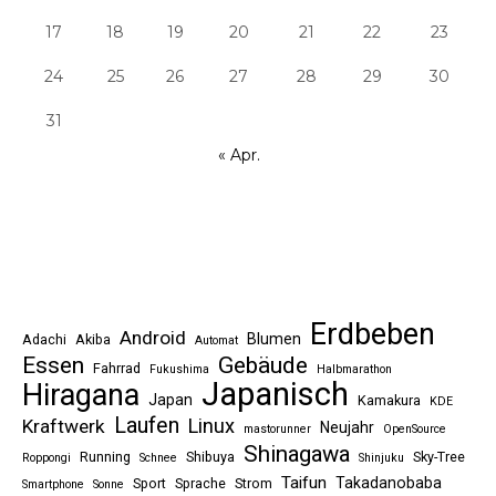
17
18
19
20
21
22
23
24
25
26
27
28
29
30
31
« Apr.
Erdbeben
Android
Blumen
Adachi
Akiba
Automat
Essen
Gebäude
Fahrrad
Fukushima
Halbmarathon
Japanisch
Hiragana
Japan
Kamakura
KDE
Laufen
Linux
Kraftwerk
Neujahr
mastorunner
OpenSource
Shinagawa
Running
Shibuya
Sky-Tree
Roppongi
Schnee
Shinjuku
Taifun
Takadanobaba
Sport
Sprache
Strom
Smartphone
Sonne