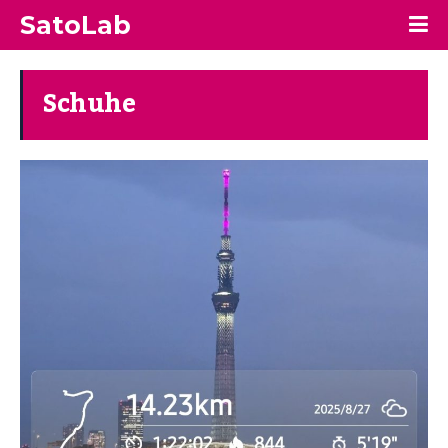
SatoLab
Schuhe