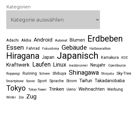
Kategorien
Erdbeben
Android
Blumen
Adachi
Akiba
Automat
Essen
Gebäude
Fahrrad
Fukushima
Halbmarathon
Japanisch
Hiragana
Japan
Kamakura
KDE
Laufen
Linux
Kraftwerk
Neujahr
mastorunner
OpenSource
Shinagawa
Running
Shibuya
Sky-Tree
Roppongi
Schnee
Shinjuku
Taifun
Takadanobaba
Sport
Sprache
Strom
Smartphone
Sonne
Tokyo
Trinken
Weihnachten
Ueno
Werbung
Tokyo-Tower
Zug
Winter
Zoo