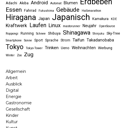
Erdbeben
Android
Blumen
Adachi
Akiba
Automat
Essen
Gebäude
Fahrrad
Fukushima
Halbmarathon
Japanisch
Hiragana
Japan
Kamakura
KDE
Laufen
Linux
Kraftwerk
Neujahr
mastorunner
OpenSource
Shinagawa
Running
Shibuya
Sky-Tree
Roppongi
Schnee
Shinjuku
Taifun
Takadanobaba
Sport
Sprache
Strom
Smartphone
Sonne
Tokyo
Trinken
Weihnachten
Ueno
Werbung
Tokyo-Tower
Zug
Winter
Zoo
Allgemein
Arbeit
Ausblick
Digital
Energie
Gastronomie
Gesellschaft
Kinder
Kultur