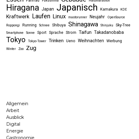
Fahrrad
Fukushima
Halbmarathon
Japanisch
Hiragana
Japan
Kamakura
KDE
Laufen
Linux
Kraftwerk
Neujahr
mastorunner
OpenSource
Shinagawa
Running
Shibuya
Sky-Tree
Roppongi
Schnee
Shinjuku
Taifun
Takadanobaba
Sport
Sprache
Strom
Smartphone
Sonne
Tokyo
Trinken
Weihnachten
Ueno
Werbung
Tokyo-Tower
Zug
Winter
Zoo
Allgemein
Arbeit
Ausblick
Digital
Energie
Gastronomie