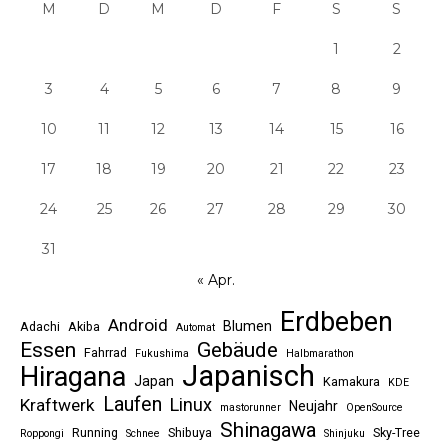
M
D
M
D
F
S
S
1
2
3
4
5
6
7
8
9
10
11
12
13
14
15
16
17
18
19
20
21
22
23
24
25
26
27
28
29
30
31
« Apr.
Erdbeben
Android
Blumen
Adachi
Akiba
Automat
Essen
Gebäude
Fahrrad
Fukushima
Halbmarathon
Japanisch
Hiragana
Japan
Kamakura
KDE
Laufen
Linux
Kraftwerk
Neujahr
mastorunner
OpenSource
Shinagawa
Running
Shibuya
Sky-Tree
Roppongi
Schnee
Shinjuku