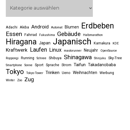
Erdbeben
Android
Blumen
Adachi
Akiba
Automat
Essen
Gebäude
Fahrrad
Fukushima
Halbmarathon
Japanisch
Hiragana
Japan
Kamakura
KDE
Laufen
Linux
Kraftwerk
Neujahr
mastorunner
OpenSource
Shinagawa
Running
Shibuya
Sky-Tree
Roppongi
Schnee
Shinjuku
Taifun
Takadanobaba
Sport
Sprache
Strom
Smartphone
Sonne
Tokyo
Trinken
Weihnachten
Ueno
Werbung
Tokyo-Tower
Zug
Winter
Zoo