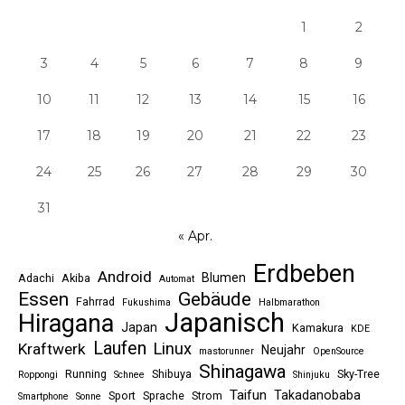
1
2
3
4
5
6
7
8
9
10
11
12
13
14
15
16
17
18
19
20
21
22
23
24
25
26
27
28
29
30
31
« Apr.
Erdbeben
Android
Blumen
Adachi
Akiba
Automat
Essen
Gebäude
Fahrrad
Fukushima
Halbmarathon
Japanisch
Hiragana
Japan
Kamakura
KDE
Laufen
Linux
Kraftwerk
Neujahr
mastorunner
OpenSource
Shinagawa
Running
Shibuya
Sky-Tree
Roppongi
Schnee
Shinjuku
Taifun
Takadanobaba
Sport
Sprache
Strom
Smartphone
Sonne