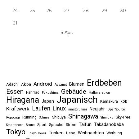
24
25
26
27
28
29
30
31
« Apr.
Erdbeben
Android
Blumen
Adachi
Akiba
Automat
Essen
Gebäude
Fahrrad
Fukushima
Halbmarathon
Japanisch
Hiragana
Japan
Kamakura
KDE
Laufen
Linux
Kraftwerk
Neujahr
mastorunner
OpenSource
Shinagawa
Running
Shibuya
Sky-Tree
Roppongi
Schnee
Shinjuku
Taifun
Takadanobaba
Sport
Sprache
Strom
Smartphone
Sonne
Tokyo
Trinken
Weihnachten
Ueno
Werbung
Tokyo-Tower