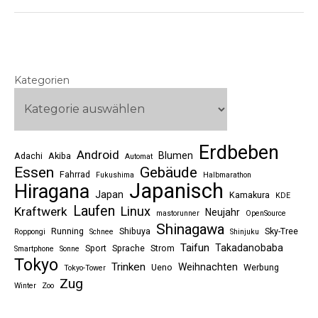
Kategorien
Erdbeben
Android
Blumen
Adachi
Akiba
Automat
Essen
Gebäude
Fahrrad
Fukushima
Halbmarathon
Japanisch
Hiragana
Japan
Kamakura
KDE
Laufen
Linux
Kraftwerk
Neujahr
mastorunner
OpenSource
Shinagawa
Running
Shibuya
Sky-Tree
Roppongi
Schnee
Shinjuku
Taifun
Takadanobaba
Sport
Sprache
Strom
Smartphone
Sonne
Tokyo
Trinken
Weihnachten
Ueno
Werbung
Tokyo-Tower
Zug
Winter
Zoo