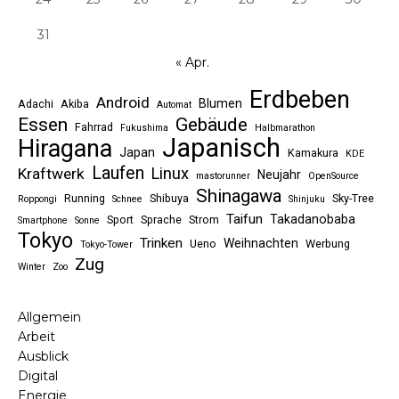
31
« Apr.
Erdbeben
Android
Blumen
Adachi
Akiba
Automat
Essen
Gebäude
Fahrrad
Fukushima
Halbmarathon
Japanisch
Hiragana
Japan
Kamakura
KDE
Laufen
Linux
Kraftwerk
Neujahr
mastorunner
OpenSource
Shinagawa
Running
Shibuya
Sky-Tree
Roppongi
Schnee
Shinjuku
Taifun
Takadanobaba
Sport
Sprache
Strom
Smartphone
Sonne
Tokyo
Trinken
Weihnachten
Ueno
Werbung
Tokyo-Tower
Zug
Winter
Zoo
Allgemein
Arbeit
Ausblick
Digital
Energie