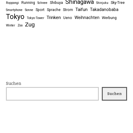
Shinagawa
Running
Shibuya
Sky-Tree
Roppongi
Schnee
Shinjuku
Taifun
Takadanobaba
Sport
Sprache
Strom
Smartphone
Sonne
Tokyo
Trinken
Weihnachten
Ueno
Werbung
Tokyo-Tower
Zug
Winter
Zoo
Suchen
Suchen