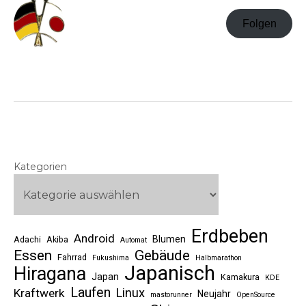
Folgen
Kategorien
Erdbeben
Android
Blumen
Adachi
Akiba
Automat
Essen
Gebäude
Fahrrad
Fukushima
Halbmarathon
Japanisch
Hiragana
Japan
Kamakura
KDE
Laufen
Linux
Kraftwerk
Neujahr
mastorunner
OpenSource