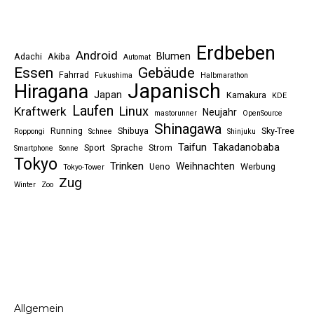
Erdbeben
Android
Blumen
Adachi
Akiba
Automat
Essen
Gebäude
Fahrrad
Fukushima
Halbmarathon
Japanisch
Hiragana
Japan
Kamakura
KDE
Laufen
Linux
Kraftwerk
Neujahr
mastorunner
OpenSource
Shinagawa
Running
Shibuya
Sky-Tree
Roppongi
Schnee
Shinjuku
Taifun
Takadanobaba
Sport
Sprache
Strom
Smartphone
Sonne
Tokyo
Trinken
Weihnachten
Ueno
Werbung
Tokyo-Tower
Zug
Winter
Zoo
Allgemein