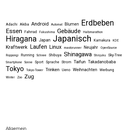
Erdbeben
Android
Blumen
Adachi
Akiba
Automat
Essen
Gebäude
Fahrrad
Fukushima
Halbmarathon
Japanisch
Hiragana
Japan
Kamakura
KDE
Laufen
Linux
Kraftwerk
Neujahr
mastorunner
OpenSource
Shinagawa
Running
Shibuya
Sky-Tree
Roppongi
Schnee
Shinjuku
Taifun
Takadanobaba
Sport
Sprache
Strom
Smartphone
Sonne
Tokyo
Trinken
Weihnachten
Ueno
Werbung
Tokyo-Tower
Zug
Winter
Zoo
Allgemein