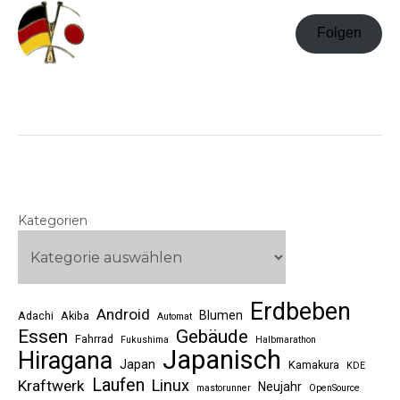
Folgen
Kategorien
Erdbeben
Android
Blumen
Adachi
Akiba
Automat
Essen
Gebäude
Fahrrad
Fukushima
Halbmarathon
Japanisch
Hiragana
Japan
Kamakura
KDE
Laufen
Linux
Kraftwerk
Neujahr
mastorunner
OpenSource