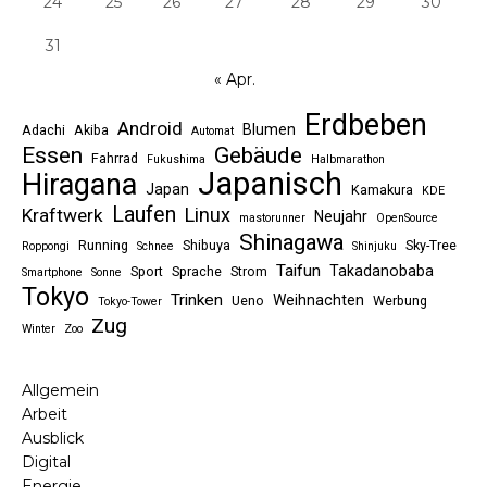
24
25
26
27
28
29
30
31
« Apr.
Erdbeben
Android
Blumen
Adachi
Akiba
Automat
Essen
Gebäude
Fahrrad
Fukushima
Halbmarathon
Japanisch
Hiragana
Japan
Kamakura
KDE
Laufen
Linux
Kraftwerk
Neujahr
mastorunner
OpenSource
Shinagawa
Running
Shibuya
Sky-Tree
Roppongi
Schnee
Shinjuku
Taifun
Takadanobaba
Sport
Sprache
Strom
Smartphone
Sonne
Tokyo
Trinken
Weihnachten
Ueno
Werbung
Tokyo-Tower
Zug
Winter
Zoo
Allgemein
Arbeit
Ausblick
Digital
Energie