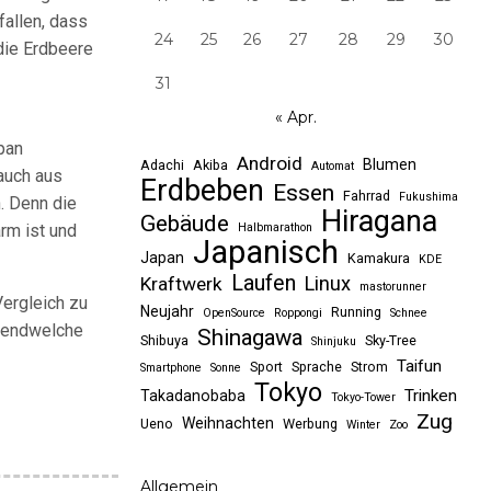
fallen, dass
24
25
26
27
28
29
30
die Erdbeere
31
« Apr.
pan
Android
Blumen
Adachi
Akiba
Automat
auch aus
Erdbeben
Essen
Fahrrad
Fukushima
. Denn die
Hiragana
Gebäude
rm ist und
Halbmarathon
Japanisch
Japan
Kamakura
KDE
Laufen
Linux
Kraftwerk
mastorunner
Vergleich zu
Neujahr
Running
OpenSource
Roppongi
Schnee
rgendwelche
Shinagawa
Shibuya
Sky-Tree
Shinjuku
Taifun
Sport
Sprache
Strom
Smartphone
Sonne
Tokyo
Trinken
Takadanobaba
Tokyo-Tower
Zug
Weihnachten
Ueno
Werbung
Winter
Zoo
Allgemein