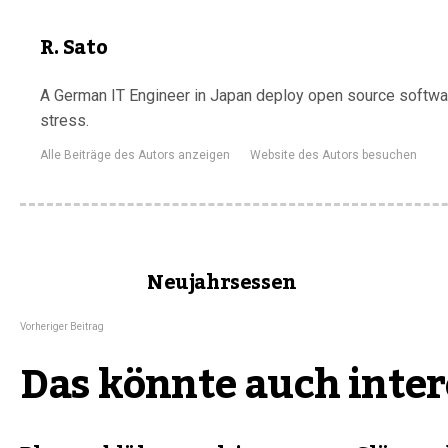
R. Sato
A German IT Engineer in Japan deploy open source software
stress.
Alle Beiträge des Autors anzeigen
Website des Autors besuchen
Neujahrsessen
Vorheriger Beitrag
Das könnte auch inter