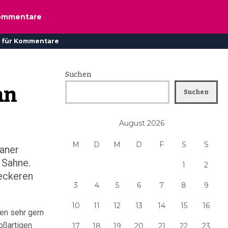
ommentare
 für Kommentare
Suchen
an
Suchen
August 2026
M
D
M
D
F
S
S
paner
 Sahne.
1
2
leckeren
3
4
5
6
7
8
9
10
11
12
13
14
15
16
ten sehr gern
oßartigen
17
18
19
20
21
22
23