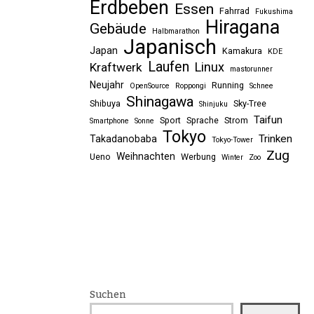
Erdbeben
Essen
Fahrrad
Fukushima
Hiragana
Gebäude
Halbmarathon
Japanisch
Japan
Kamakura
KDE
Laufen
Linux
Kraftwerk
mastorunner
Neujahr
Running
OpenSource
Roppongi
Schnee
Shinagawa
Shibuya
Sky-Tree
Shinjuku
Taifun
Sport
Sprache
Strom
Smartphone
Sonne
Tokyo
Trinken
Takadanobaba
Tokyo-Tower
Zug
Weihnachten
Ueno
Werbung
Winter
Zoo
Suchen