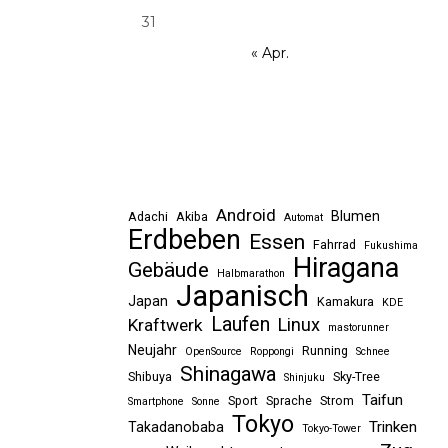
31
« Apr.
Android
Blumen
Adachi
Akiba
Automat
Erdbeben
Essen
Fahrrad
Fukushima
Hiragana
Gebäude
Halbmarathon
Japanisch
Japan
Kamakura
KDE
Laufen
Linux
Kraftwerk
mastorunner
Neujahr
Running
OpenSource
Roppongi
Schnee
Shinagawa
Shibuya
Sky-Tree
Shinjuku
Taifun
Sport
Sprache
Strom
Smartphone
Sonne
Tokyo
Trinken
Takadanobaba
Tokyo-Tower