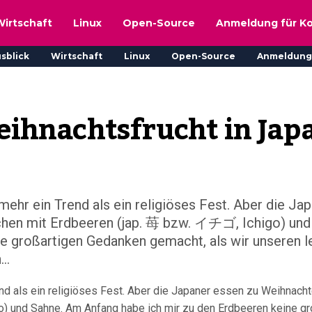
Wirtschaft
Linux
Open-Source
Anmeldung für K
sblick
Wirtschaft
Linux
Open-Source
Anmeldung
Weihnachtsfrucht in Jap
ehr ein Trend als ein religiöses Fest. Aber die Ja
chen mit Erdbeeren (jap. 苺 bzw. イチゴ, Ichigo) und
e großartigen Gedanken gemacht, als wir unseren 
..
nd als ein religiöses Fest. Aber die Japaner essen zu Weihnach
o) und Sahne. Am Anfang habe ich mir zu den Erdbeeren keine gr