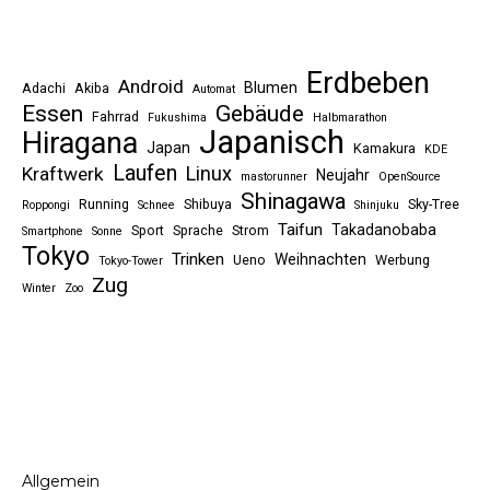
Erdbeben
Android
Blumen
Adachi
Akiba
Automat
Essen
Gebäude
Fahrrad
Fukushima
Halbmarathon
Japanisch
Hiragana
Japan
Kamakura
KDE
Laufen
Linux
Kraftwerk
Neujahr
mastorunner
OpenSource
Shinagawa
Running
Shibuya
Sky-Tree
Roppongi
Schnee
Shinjuku
Taifun
Takadanobaba
Sport
Sprache
Strom
Smartphone
Sonne
Tokyo
Trinken
Weihnachten
Ueno
Werbung
Tokyo-Tower
Zug
Winter
Zoo
Allgemein