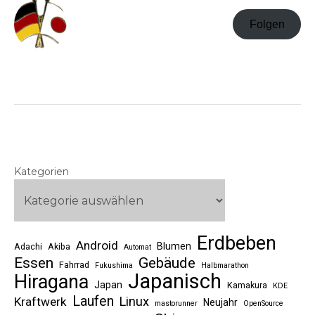
Folgen
Kategorien
Erdbeben
Android
Blumen
Adachi
Akiba
Automat
Essen
Gebäude
Fahrrad
Fukushima
Halbmarathon
Japanisch
Hiragana
Japan
Kamakura
KDE
Laufen
Linux
Kraftwerk
Neujahr
mastorunner
OpenSource