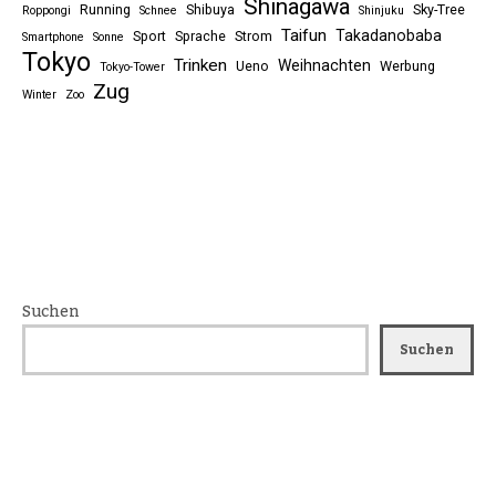
Shinagawa
Running
Shibuya
Sky-Tree
Roppongi
Schnee
Shinjuku
Taifun
Takadanobaba
Sport
Sprache
Strom
Smartphone
Sonne
Tokyo
Trinken
Weihnachten
Ueno
Werbung
Tokyo-Tower
Zug
Winter
Zoo
Suchen
Suchen