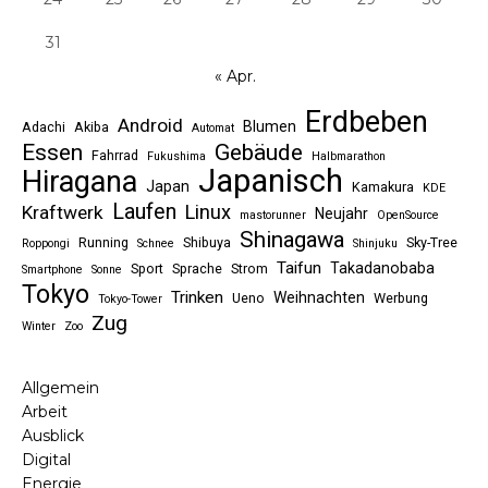
31
« Apr.
Erdbeben
Android
Blumen
Adachi
Akiba
Automat
Essen
Gebäude
Fahrrad
Fukushima
Halbmarathon
Japanisch
Hiragana
Japan
Kamakura
KDE
Laufen
Linux
Kraftwerk
Neujahr
mastorunner
OpenSource
Shinagawa
Running
Shibuya
Sky-Tree
Roppongi
Schnee
Shinjuku
Taifun
Takadanobaba
Sport
Sprache
Strom
Smartphone
Sonne
Tokyo
Trinken
Weihnachten
Ueno
Werbung
Tokyo-Tower
Zug
Winter
Zoo
Allgemein
Arbeit
Ausblick
Digital
Energie