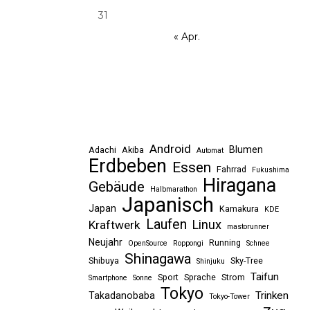
31
« Apr.
Android
Blumen
Adachi
Akiba
Automat
Erdbeben
Essen
Fahrrad
Fukushima
Hiragana
Gebäude
Halbmarathon
Japanisch
Japan
Kamakura
KDE
Laufen
Linux
Kraftwerk
mastorunner
Neujahr
Running
OpenSource
Roppongi
Schnee
Shinagawa
Shibuya
Sky-Tree
Shinjuku
Taifun
Sport
Sprache
Strom
Smartphone
Sonne
Tokyo
Trinken
Takadanobaba
Tokyo-Tower