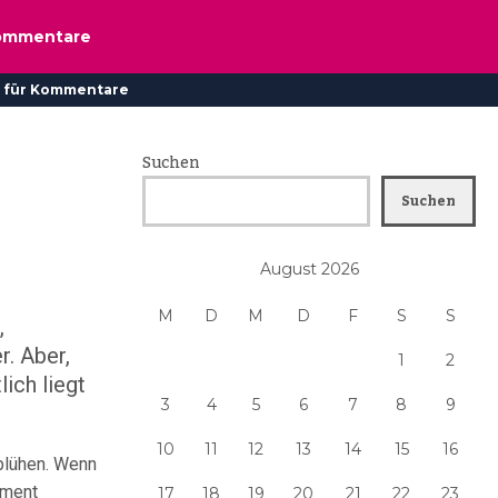
ommentare
 für Kommentare
Suchen
Suchen
August 2026
M
D
M
D
F
S
S
,
. Aber,
1
2
ich liegt
3
4
5
6
7
8
9
10
11
12
13
14
15
16
 blühen. Wenn
oment
17
18
19
20
21
22
23