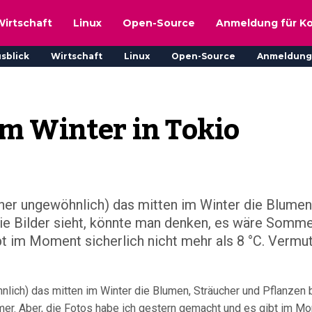
Wirtschaft
Linux
Open-Source
Anmeldung für K
sblick
Wirtschaft
Linux
Open-Source
Anmeldung
m Winter in Tokio
eher ungewöhnlich) das mitten im Winter die Blumen
ie Bilder sieht, könnte man denken, es wäre Sommer
t im Moment sicherlich nicht mehr als 8 °C. Vermutl
nlich) das mitten im Winter die Blumen, Sträucher und Pflanzen
mer. Aber, die Fotos habe ich gestern gemacht und es gibt im M