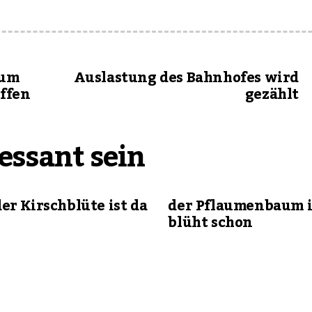
zum
Auslastung des Bahnhofes wird
ffen
gezählt
essant sein
der Kirschblüte ist da
der Pflaumenbaum i
blüht schon