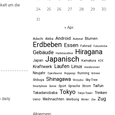
skalt um die
24
25
26
27
28
29
30
31
« Apr.
Android
Blumen
Adachi
Akiba
Automat
Erdbeben
Essen
Fahrrad
Fukushima
Hiragana
Gebäude
Halbmarathon
Japanisch
Japan
Kamakura
KDE
Laufen
Linux
Kraftwerk
mastorunner
Neujahr
Running
OpenSource
Roppongi
Schnee
Shinagawa
Shibuya
Sky-Tree
Shinjuku
Taifun
Sport
Sprache
Strom
Smartphone
Sonne
Tokyo
Trinken
Takadanobaba
Tokyo-Tower
Zug
 daily
Weihnachten
Ueno
Werbung
Winter
Zoo
Allgemein