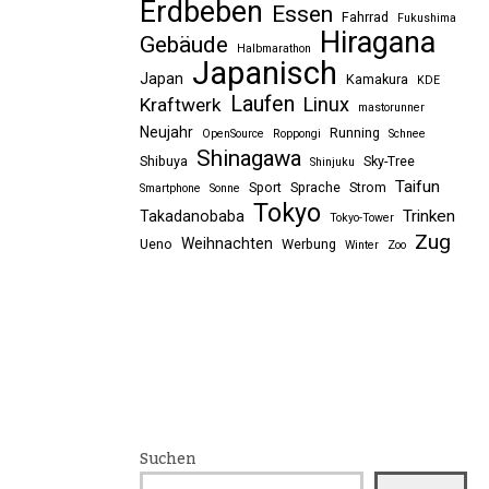
Erdbeben
Essen
Fahrrad
Fukushima
Hiragana
Gebäude
Halbmarathon
Japanisch
Japan
Kamakura
KDE
Laufen
Linux
Kraftwerk
mastorunner
Neujahr
Running
OpenSource
Roppongi
Schnee
Shinagawa
Shibuya
Sky-Tree
Shinjuku
Taifun
Sport
Sprache
Strom
Smartphone
Sonne
Tokyo
Trinken
Takadanobaba
Tokyo-Tower
Zug
Weihnachten
Ueno
Werbung
Winter
Zoo
Suchen