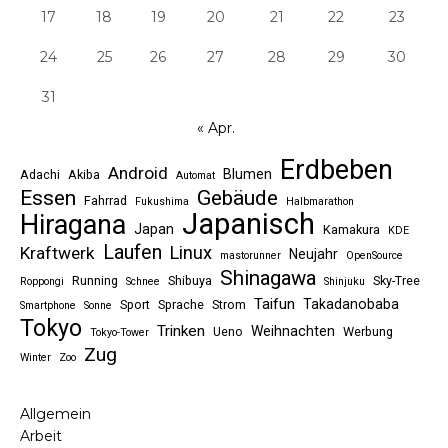
17
18
19
20
21
22
23
24
25
26
27
28
29
30
31
« Apr.
Erdbeben
Android
Blumen
Adachi
Akiba
Automat
Essen
Gebäude
Fahrrad
Fukushima
Halbmarathon
Japanisch
Hiragana
Japan
Kamakura
KDE
Laufen
Linux
Kraftwerk
Neujahr
mastorunner
OpenSource
Shinagawa
Running
Shibuya
Sky-Tree
Roppongi
Schnee
Shinjuku
Taifun
Takadanobaba
Sport
Sprache
Strom
Smartphone
Sonne
Tokyo
Trinken
Weihnachten
Ueno
Werbung
Tokyo-Tower
Zug
Winter
Zoo
Allgemein
Arbeit