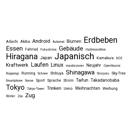
Erdbeben
Android
Blumen
Adachi
Akiba
Automat
Essen
Gebäude
Fahrrad
Fukushima
Halbmarathon
Japanisch
Hiragana
Japan
Kamakura
KDE
Laufen
Linux
Kraftwerk
Neujahr
mastorunner
OpenSource
Shinagawa
Running
Shibuya
Sky-Tree
Roppongi
Schnee
Shinjuku
Taifun
Takadanobaba
Sport
Sprache
Strom
Smartphone
Sonne
Tokyo
Trinken
Weihnachten
Ueno
Werbung
Tokyo-Tower
Zug
Winter
Zoo