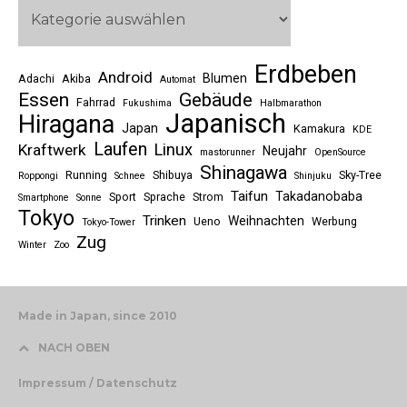
Erdbeben
Android
Blumen
Adachi
Akiba
Automat
Essen
Gebäude
Fahrrad
Fukushima
Halbmarathon
Japanisch
Hiragana
Japan
Kamakura
KDE
Laufen
Linux
Kraftwerk
Neujahr
mastorunner
OpenSource
Shinagawa
Running
Shibuya
Sky-Tree
Roppongi
Schnee
Shinjuku
Taifun
Takadanobaba
Sport
Sprache
Strom
Smartphone
Sonne
Tokyo
Trinken
Weihnachten
Ueno
Werbung
Tokyo-Tower
Zug
Winter
Zoo
Made in Japan, since 2010
NACH OBEN
Impressum / Datenschutz