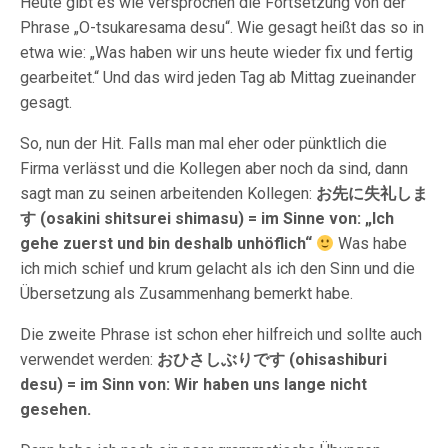
Heute gibt es wie versprochen die Fortsetzung von der
Phrase „O-tsukaresama desu“. Wie gesagt heißt das so in
etwa wie: „Was haben wir uns heute wieder fix und fertig
gearbeitet.“ Und das wird jeden Tag ab Mittag zueinander
gesagt.
So, nun der Hit. Falls man mal eher oder pünktlich die
Firma verlässt und die Kollegen aber noch da sind, dann
sagt man zu seinen arbeitenden Kollegen:
お先に失礼しま
す (osakini shitsurei shimasu) = im Sinne von: „Ich
gehe zuerst und bin deshalb unhöflich“
Was habe
ich mich schief und krum gelacht als ich den Sinn und die
Übersetzung als Zusammenhang bemerkt habe.
Die zweite Phrase ist schon eher hilfreich und sollte auch
verwendet werden:
おひさしぶりです (ohisashiburi
desu) = im Sinn von: Wir haben uns lange nicht
gesehen.