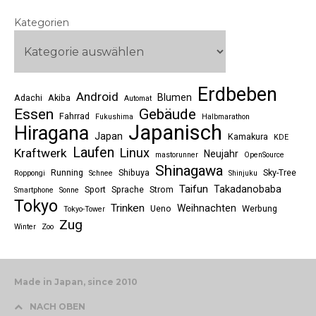
Kategorien
Erdbeben
Android
Blumen
Adachi
Akiba
Automat
Essen
Gebäude
Fahrrad
Fukushima
Halbmarathon
Japanisch
Hiragana
Japan
Kamakura
KDE
Laufen
Linux
Kraftwerk
Neujahr
mastorunner
OpenSource
Shinagawa
Running
Shibuya
Sky-Tree
Roppongi
Schnee
Shinjuku
Taifun
Takadanobaba
Sport
Sprache
Strom
Smartphone
Sonne
Tokyo
Trinken
Weihnachten
Ueno
Werbung
Tokyo-Tower
Zug
Winter
Zoo
Made in Japan, since 2010
NACH OBEN