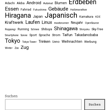
Erdbeben
Android
Blumen
Adachi
Akiba
Automat
Essen
Gebäude
Fahrrad
Fukushima
Halbmarathon
Japanisch
Hiragana
Japan
Kamakura
KDE
Laufen
Linux
Kraftwerk
Neujahr
mastorunner
OpenSource
Shinagawa
Running
Shibuya
Sky-Tree
Roppongi
Schnee
Shinjuku
Taifun
Takadanobaba
Sport
Sprache
Strom
Smartphone
Sonne
Tokyo
Trinken
Weihnachten
Ueno
Werbung
Tokyo-Tower
Zug
Winter
Zoo
Suchen
Suchen