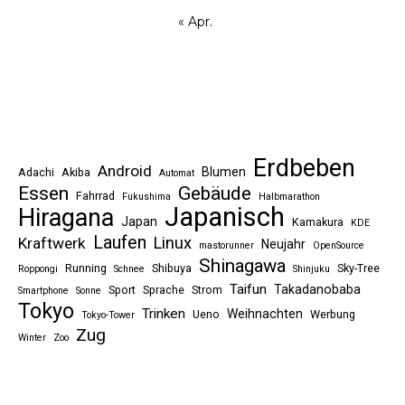
« Apr.
Erdbeben
Android
Blumen
Adachi
Akiba
Automat
Essen
Gebäude
Fahrrad
Fukushima
Halbmarathon
Japanisch
Hiragana
Japan
Kamakura
KDE
Laufen
Linux
Kraftwerk
Neujahr
mastorunner
OpenSource
Shinagawa
Running
Shibuya
Sky-Tree
Roppongi
Schnee
Shinjuku
Taifun
Takadanobaba
Sport
Sprache
Strom
Smartphone
Sonne
Tokyo
Trinken
Weihnachten
Ueno
Werbung
Tokyo-Tower
Zug
Winter
Zoo