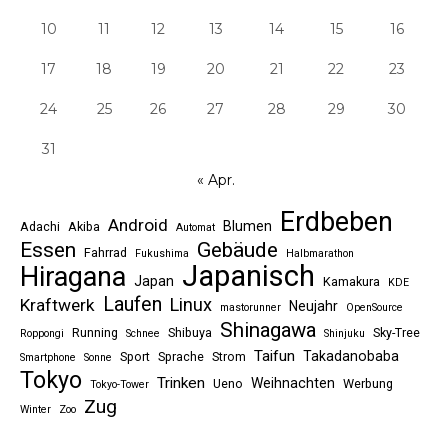
10
11
12
13
14
15
16
17
18
19
20
21
22
23
24
25
26
27
28
29
30
31
« Apr.
Erdbeben
Android
Blumen
Adachi
Akiba
Automat
Essen
Gebäude
Fahrrad
Fukushima
Halbmarathon
Japanisch
Hiragana
Japan
Kamakura
KDE
Laufen
Linux
Kraftwerk
Neujahr
mastorunner
OpenSource
Shinagawa
Running
Shibuya
Sky-Tree
Roppongi
Schnee
Shinjuku
Taifun
Takadanobaba
Sport
Sprache
Strom
Smartphone
Sonne
Tokyo
Trinken
Weihnachten
Ueno
Werbung
Tokyo-Tower
Zug
Winter
Zoo