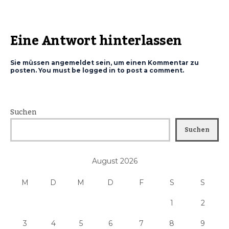
Eine Antwort hinterlassen
Sie müssen angemeldet sein, um einen Kommentar zu
posten. You must be logged in to post a comment.
Suchen
Suchen
August 2026
M
D
M
D
F
S
S
1
2
3
4
5
6
7
8
9