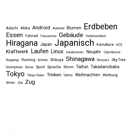
Erdbeben
Android
Blumen
Adachi
Akiba
Automat
Essen
Gebäude
Fahrrad
Fukushima
Halbmarathon
Japanisch
Hiragana
Japan
Kamakura
KDE
Laufen
Linux
Kraftwerk
Neujahr
mastorunner
OpenSource
Shinagawa
Running
Shibuya
Sky-Tree
Roppongi
Schnee
Shinjuku
Taifun
Takadanobaba
Sport
Sprache
Strom
Smartphone
Sonne
Tokyo
Trinken
Weihnachten
Ueno
Werbung
Tokyo-Tower
Zug
Winter
Zoo