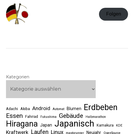
Folgen
Kategorien
Erdbeben
Android
Blumen
Adachi
Akiba
Automat
Essen
Gebäude
Fahrrad
Fukushima
Halbmarathon
Japanisch
Hiragana
Japan
Kamakura
KDE
Laufen
Linux
Kraftwerk
Neujahr
mastorunner
OpenSource