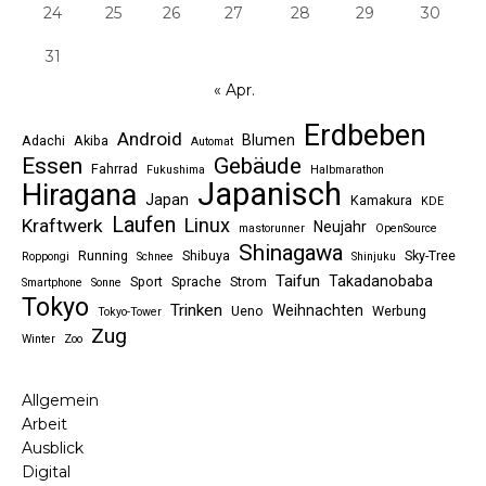
24
25
26
27
28
29
30
31
« Apr.
Erdbeben
Android
Blumen
Adachi
Akiba
Automat
Essen
Gebäude
Fahrrad
Fukushima
Halbmarathon
Japanisch
Hiragana
Japan
Kamakura
KDE
Laufen
Linux
Kraftwerk
Neujahr
mastorunner
OpenSource
Shinagawa
Running
Shibuya
Sky-Tree
Roppongi
Schnee
Shinjuku
Taifun
Takadanobaba
Sport
Sprache
Strom
Smartphone
Sonne
Tokyo
Trinken
Weihnachten
Ueno
Werbung
Tokyo-Tower
Zug
Winter
Zoo
Allgemein
Arbeit
Ausblick
Digital