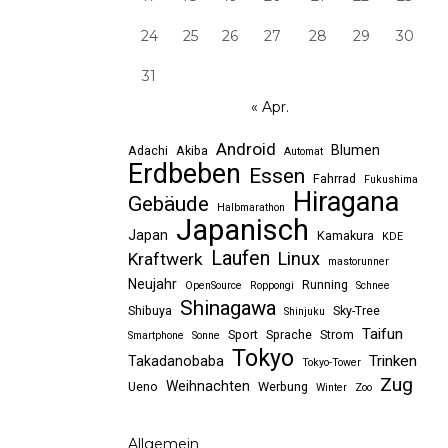
24
25
26
27
28
29
30
31
« Apr.
Android
Blumen
Adachi
Akiba
Automat
Erdbeben
Essen
Fahrrad
Fukushima
Hiragana
Gebäude
Halbmarathon
Japanisch
Japan
Kamakura
KDE
Laufen
Linux
Kraftwerk
mastorunner
Neujahr
Running
OpenSource
Roppongi
Schnee
Shinagawa
Shibuya
Sky-Tree
Shinjuku
Taifun
Sport
Sprache
Strom
Smartphone
Sonne
Tokyo
Trinken
Takadanobaba
Tokyo-Tower
Zug
Weihnachten
Ueno
Werbung
Winter
Zoo
Allgemein