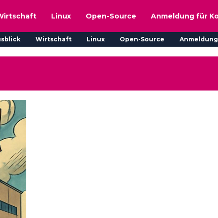
Wirtschaft
Linux
Open-Source
Anmeldung für K
sblick
Wirtschaft
Linux
Open-Source
Anmeldung