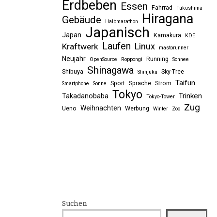
Erdbeben
Essen
Fahrrad
Fukushima
Hiragana
Gebäude
Halbmarathon
Japanisch
Japan
Kamakura
KDE
Laufen
Linux
Kraftwerk
mastorunner
Neujahr
Running
OpenSource
Roppongi
Schnee
Shinagawa
Shibuya
Sky-Tree
Shinjuku
Taifun
Sport
Sprache
Strom
Smartphone
Sonne
Tokyo
Trinken
Takadanobaba
Tokyo-Tower
Zug
Weihnachten
Ueno
Werbung
Winter
Zoo
Suchen