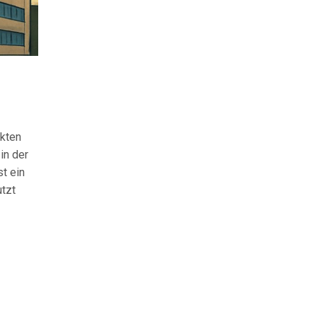
nkten
in der
st ein
utzt