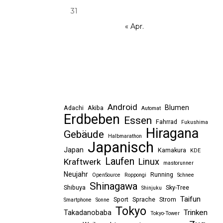
31
« Apr.
Android
Blumen
Adachi
Akiba
Automat
Erdbeben
Essen
Fahrrad
Fukushima
Hiragana
Gebäude
Halbmarathon
Japanisch
Japan
Kamakura
KDE
Laufen
Linux
Kraftwerk
mastorunner
Neujahr
Running
OpenSource
Roppongi
Schnee
Shinagawa
Shibuya
Sky-Tree
Shinjuku
Taifun
Sport
Sprache
Strom
Smartphone
Sonne
Tokyo
Trinken
Takadanobaba
Tokyo-Tower