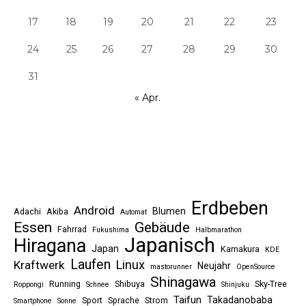
17
18
19
20
21
22
23
24
25
26
27
28
29
30
31
« Apr.
Erdbeben
Android
Blumen
Adachi
Akiba
Automat
Essen
Gebäude
Fahrrad
Fukushima
Halbmarathon
Japanisch
Hiragana
Japan
Kamakura
KDE
Laufen
Linux
Kraftwerk
Neujahr
mastorunner
OpenSource
Shinagawa
Running
Shibuya
Sky-Tree
Roppongi
Schnee
Shinjuku
Taifun
Takadanobaba
Sport
Sprache
Strom
Smartphone
Sonne