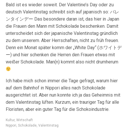
Bald ist es wieder soweit. Der Valentine’s Day oder zu
deutsch Valentinstag schreibt sich auf japanisch so: バレ
ンタインデー Das besondere daran ist, das hier in Japan
die Frauen den Mann mit Schokolade beschenken. Damit
unterscheidet sich der japanische Valentinstag gründlich
zu dem unserem. Aber Herrschaften, nicht zu früh freuen.
Denn ein Monat später komm der „White Day“ (
ホワイトデ
ー
) und hier schenken die Herren den Frauen etwas mit
weißer Schokolade. Man(n) kommt also nicht drumherum
Ich habe mich schon immer die Tage gefragt, warum hier
auf dem Bahnhof in Nippori alles nach Schokolade
ausgerichtet ist. Aber nun konnte ich ja das Geheimnis mit
dem Valentinstag lüften. Kurzum, ein trauriger Tag für alle
Floristen, aber ein guter Tag für die Schokoindustrie.
Kultur
,
Wirtschaft
Nippori
,
Schokolade
,
Valentinstag