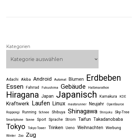
Kategorien
Erdbeben
Android
Blumen
Adachi
Akiba
Automat
Essen
Gebäude
Fahrrad
Fukushima
Halbmarathon
Japanisch
Hiragana
Japan
Kamakura
KDE
Laufen
Linux
Kraftwerk
Neujahr
mastorunner
OpenSource
Shinagawa
Running
Shibuya
Sky-Tree
Roppongi
Schnee
Shinjuku
Taifun
Takadanobaba
Sport
Sprache
Strom
Smartphone
Sonne
Tokyo
Trinken
Weihnachten
Ueno
Werbung
Tokyo-Tower
Zug
Winter
Zoo