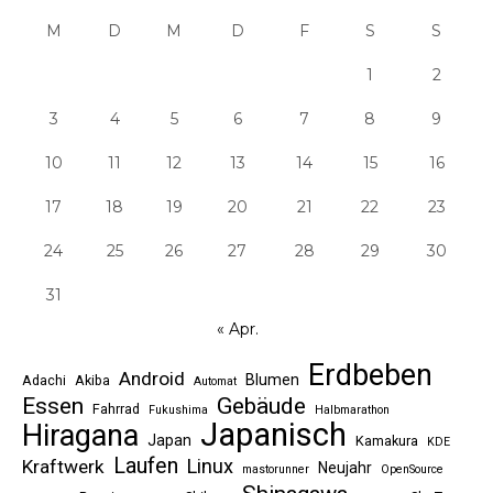
M
D
M
D
F
S
S
1
2
3
4
5
6
7
8
9
10
11
12
13
14
15
16
17
18
19
20
21
22
23
24
25
26
27
28
29
30
31
« Apr.
Erdbeben
Android
Blumen
Adachi
Akiba
Automat
Essen
Gebäude
Fahrrad
Fukushima
Halbmarathon
Japanisch
Hiragana
Japan
Kamakura
KDE
Laufen
Linux
Kraftwerk
Neujahr
mastorunner
OpenSource