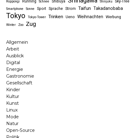
Shinagawa
Running
Shibuya
Sky-Tree
Roppongi
Schnee
Shinjuku
Taifun
Takadanobaba
Sport
Sprache
Strom
Smartphone
Sonne
Tokyo
Trinken
Weihnachten
Ueno
Werbung
Tokyo-Tower
Zug
Winter
Zoo
Allgemein
Arbeit
Ausblick
Digital
Energie
Gastronomie
Gesellschaft
Kinder
Kultur
Kunst
Linux
Mode
Natur
Open-Source
Politik