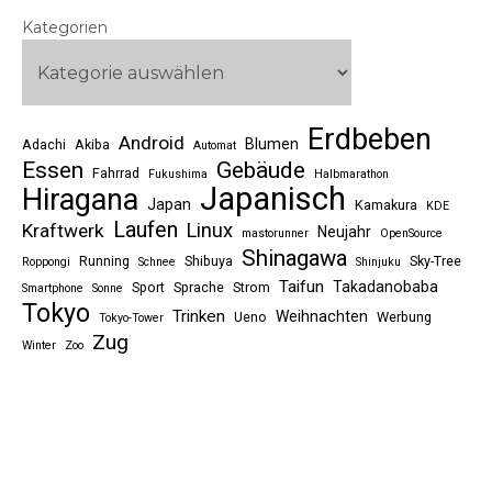
Kategorien
Erdbeben
Android
Blumen
Adachi
Akiba
Automat
Essen
Gebäude
Fahrrad
Fukushima
Halbmarathon
Japanisch
Hiragana
Japan
Kamakura
KDE
Laufen
Linux
Kraftwerk
Neujahr
mastorunner
OpenSource
Shinagawa
Running
Shibuya
Sky-Tree
Roppongi
Schnee
Shinjuku
Taifun
Takadanobaba
Sport
Sprache
Strom
Smartphone
Sonne
Tokyo
Trinken
Weihnachten
Ueno
Werbung
Tokyo-Tower
Zug
Winter
Zoo