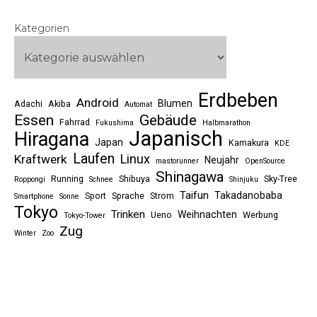
Kategorien
Erdbeben
Android
Blumen
Adachi
Akiba
Automat
Essen
Gebäude
Fahrrad
Fukushima
Halbmarathon
Japanisch
Hiragana
Japan
Kamakura
KDE
Laufen
Linux
Kraftwerk
Neujahr
mastorunner
OpenSource
Shinagawa
Running
Shibuya
Sky-Tree
Roppongi
Schnee
Shinjuku
Taifun
Takadanobaba
Sport
Sprache
Strom
Smartphone
Sonne
Tokyo
Trinken
Weihnachten
Ueno
Werbung
Tokyo-Tower
Zug
Winter
Zoo