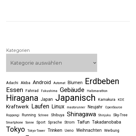
Kategorien
Erdbeben
Android
Blumen
Adachi
Akiba
Automat
Essen
Gebäude
Fahrrad
Fukushima
Halbmarathon
Japanisch
Hiragana
Japan
Kamakura
KDE
Laufen
Linux
Kraftwerk
Neujahr
mastorunner
OpenSource
Shinagawa
Running
Shibuya
Sky-Tree
Roppongi
Schnee
Shinjuku
Taifun
Takadanobaba
Sport
Sprache
Strom
Smartphone
Sonne
Tokyo
Trinken
Weihnachten
Ueno
Werbung
Tokyo-Tower