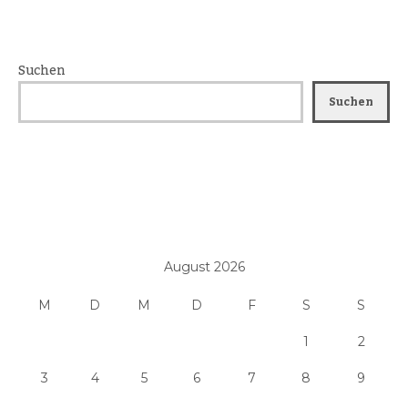
Suchen
Suchen
August 2026
M
D
M
D
F
S
S
1
2
3
4
5
6
7
8
9