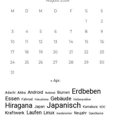
August 2026
M
D
M
D
F
S
S
1
2
3
4
5
6
7
8
9
10
11
12
13
14
15
16
17
18
19
20
21
22
23
24
25
26
27
28
29
30
31
« Apr.
Erdbeben
Android
Blumen
Adachi
Akiba
Automat
Essen
Gebäude
Fahrrad
Fukushima
Halbmarathon
Japanisch
Hiragana
Japan
Kamakura
KDE
Laufen
Linux
Kraftwerk
Neujahr
mastorunner
OpenSource