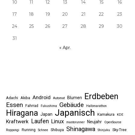
10
11
12
13
14
15
16
17
18
19
20
21
22
23
24
25
26
27
28
29
30
31
« Apr.
Erdbeben
Android
Blumen
Adachi
Akiba
Automat
Essen
Gebäude
Fahrrad
Fukushima
Halbmarathon
Japanisch
Hiragana
Japan
Kamakura
KDE
Laufen
Linux
Kraftwerk
Neujahr
mastorunner
OpenSource
Shinagawa
Running
Shibuya
Sky-Tree
Roppongi
Schnee
Shinjuku