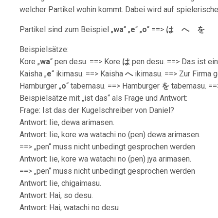
welcher Partikel wohin kommt. Dabei wird auf spielerische
Partikel sind zum Beispiel „
wa
“ „
e
“ „
o
“ ==>
は へ を
Beispielsätze:
Kore „
wa
“ pen desu. ==> Kore
は
pen desu. ==> Das ist ein 
Kaisha „
e
“ ikimasu. ==> Kaisha
へ
ikimasu. ==> Zur Firma 
Hamburger „
o
“ tabemasu. ==> Hamburger
を
tabemasu. ==
Beispielsätze mit „ist das“ als Frage und Antwort:
Frage: Ist das der Kugelschreiber von Daniel?
Antwort: Iie, dewa arimasen.
Antwort: Iie, kore wa watachi no (pen) dewa arimasen.
==> „pen“ muss nicht unbedingt gesprochen werden
Antwort: Iie, kore wa watachi no (pen) jya arimasen.
==> „pen“ muss nicht unbedingt gesprochen werden
Antwort: Iie, chigaimasu.
Antwort: Hai, so desu.
Antwort: Hai, watachi no desu