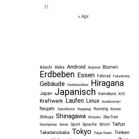
31
« Apr.
Android
Blumen
Adachi
Akiba
Automat
Erdbeben
Essen
Fahrrad
Fukushima
Hiragana
Gebäude
Halbmarathon
Japanisch
Japan
Kamakura
KDE
Laufen
Linux
Kraftwerk
mastorunner
Neujahr
Running
OpenSource
Roppongi
Schnee
Shinagawa
Shibuya
Sky-Tree
Shinjuku
Taifun
Sport
Sprache
Strom
Smartphone
Sonne
Tokyo
Trinken
Takadanobaba
Tokyo-Tower