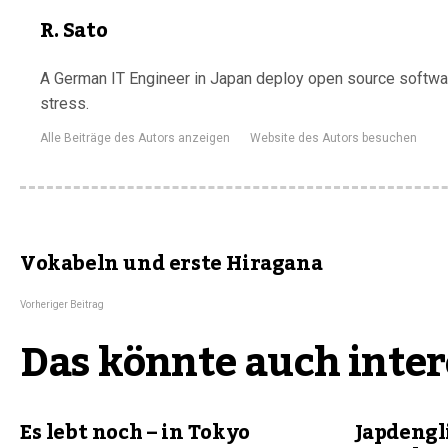
R. Sato
A German IT Engineer in Japan deploy open source software
stress.
Alle Beiträge des Autors anzeigen
Website des Autors besuchen
Vokabeln und erste Hiragana
Vorheriger Beitrag
Das könnte auch inter
Es lebt noch – in Tokyo
Japdengl