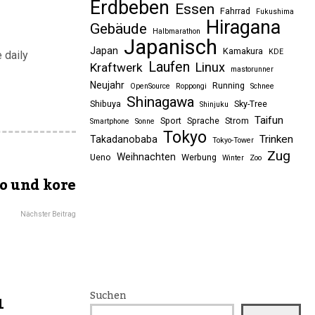
Erdbeben
Essen
Fahrrad
Fukushima
Hiragana
Gebäude
Halbmarathon
Japanisch
Japan
Kamakura
KDE
 daily
Laufen
Linux
Kraftwerk
mastorunner
Neujahr
Running
OpenSource
Roppongi
Schnee
Shinagawa
Shibuya
Sky-Tree
Shinjuku
Taifun
Sport
Sprache
Strom
Smartphone
Sonne
Tokyo
Trinken
Takadanobaba
Tokyo-Tower
Zug
Weihnachten
Ueno
Werbung
Winter
Zoo
ko und kore
Nächster Beitrag
Suchen
1