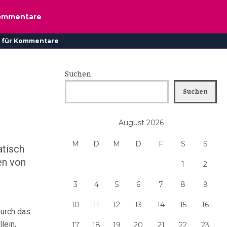
ommentare
 für Kommentare
Suchen
Suchen
August 2026
M
D
M
D
F
S
S
atisch
en von
1
2
3
4
5
6
7
8
9
10
11
12
13
14
15
16
urch das
lein,
17
18
19
20
21
22
23