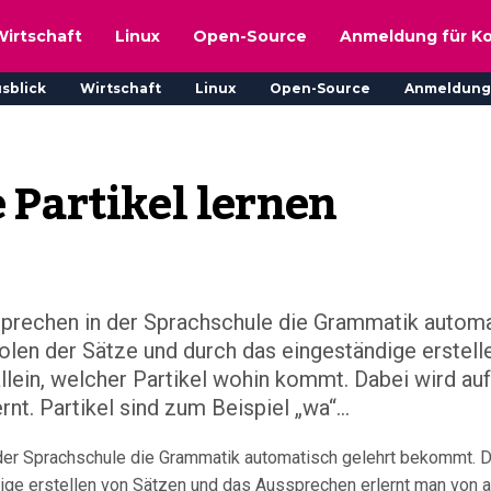
Wirtschaft
Linux
Open-Source
Anmeldung für K
sblick
Wirtschaft
Linux
Open-Source
Anmeldung
 Partikel lernen
prechen in der Sprachschule die Grammatik autom
len der Sätze und durch das eingeständige erstell
lein, welcher Partikel wohin kommt. Dabei wird auf
t. Partikel sind zum Beispiel „wa“...
er Sprachschule die Grammatik automatisch gelehrt bekommt. D
ge erstellen von Sätzen und das Aussprechen erlernt man von al