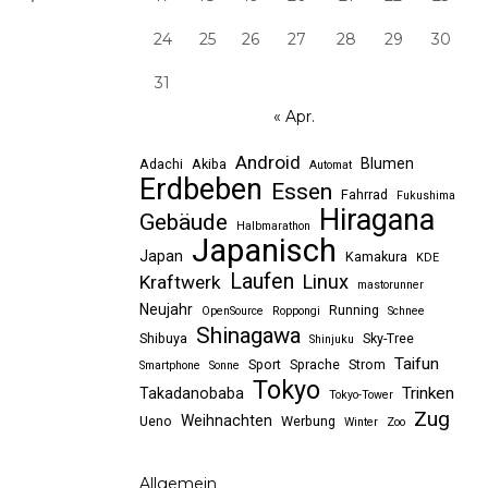
24
25
26
27
28
29
30
31
« Apr.
Android
Blumen
Adachi
Akiba
Automat
Erdbeben
Essen
Fahrrad
Fukushima
Hiragana
Gebäude
Halbmarathon
Japanisch
Japan
Kamakura
KDE
Laufen
Linux
Kraftwerk
mastorunner
Neujahr
Running
OpenSource
Roppongi
Schnee
Shinagawa
Shibuya
Sky-Tree
Shinjuku
Taifun
Sport
Sprache
Strom
Smartphone
Sonne
Tokyo
Trinken
Takadanobaba
Tokyo-Tower
Zug
Weihnachten
Ueno
Werbung
Winter
Zoo
Allgemein