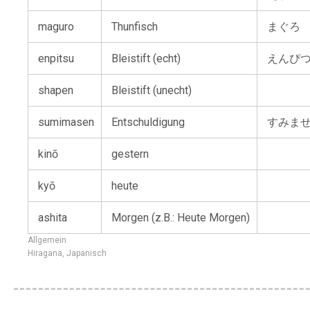
maguro
Thunfisch
まぐろ
enpitsu
Bleistift (echt)
えんぴ
shapen
Bleistift (unecht)
sumimasen
Entschuldigung
すみま
kinō
gestern
kyō
heute
ashita
Morgen (z.B.: Heute Morgen)
Allgemein
Hiragana
,
Japanisch