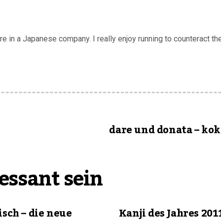
 in a Japanese company. I really enjoy running to counteract the
dare und donata – ko
essant sein
isch – die neue
Kanji des Jahres 201