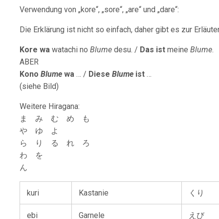
Verwendung von „kore“, „sore“, „are“ und „dare“:
Die Erklärung ist nicht so einfach, daher gibt es zur Erläute
Kore wa
watachi no
Blume
desu. /
Das ist
meine
Blume
.
ABER
Kono
Blume
wa
… /
Diese
Blume
ist
…
(siehe Bild)
Weitere Hiragana:
ま み む め も
や ゆ よ
ら り る れ ろ
わ を
ん
kuri
Kastanie
くり
ebi
Garnele
えび