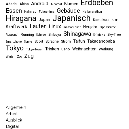
Erdbeben
Android
Blumen
Adachi
Akiba
Automat
Essen
Gebäude
Fahrrad
Fukushima
Halbmarathon
Japanisch
Hiragana
Japan
Kamakura
KDE
Laufen
Linux
Kraftwerk
Neujahr
mastorunner
OpenSource
Shinagawa
Running
Shibuya
Sky-Tree
Roppongi
Schnee
Shinjuku
Taifun
Takadanobaba
Sport
Sprache
Strom
Smartphone
Sonne
Tokyo
Trinken
Weihnachten
Ueno
Werbung
Tokyo-Tower
Zug
Winter
Zoo
Allgemein
Arbeit
Ausblick
Digital