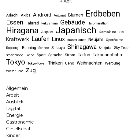
« Apr.
Erdbeben
Android
Blumen
Adachi
Akiba
Automat
Essen
Gebäude
Fahrrad
Fukushima
Halbmarathon
Japanisch
Hiragana
Japan
Kamakura
KDE
Laufen
Linux
Kraftwerk
Neujahr
mastorunner
OpenSource
Shinagawa
Running
Shibuya
Sky-Tree
Roppongi
Schnee
Shinjuku
Taifun
Takadanobaba
Sport
Sprache
Strom
Smartphone
Sonne
Tokyo
Trinken
Weihnachten
Ueno
Werbung
Tokyo-Tower
Zug
Winter
Zoo
Allgemein
Arbeit
Ausblick
Digital
Energie
Gastronomie
Gesellschaft
Kinder