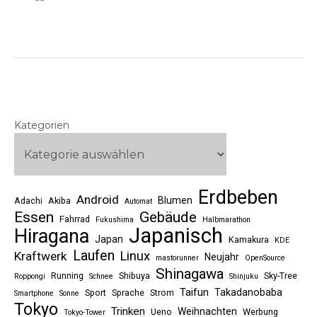
Kategorien
Erdbeben
Android
Blumen
Adachi
Akiba
Automat
Essen
Gebäude
Fahrrad
Fukushima
Halbmarathon
Japanisch
Hiragana
Japan
Kamakura
KDE
Laufen
Linux
Kraftwerk
Neujahr
mastorunner
OpenSource
Shinagawa
Running
Shibuya
Sky-Tree
Roppongi
Schnee
Shinjuku
Taifun
Takadanobaba
Sport
Sprache
Strom
Smartphone
Sonne
Tokyo
Trinken
Weihnachten
Ueno
Werbung
Tokyo-Tower