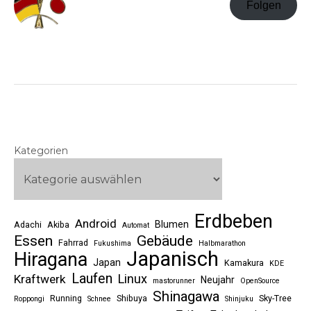
Folgen
Kategorien
Erdbeben
Android
Blumen
Adachi
Akiba
Automat
Essen
Gebäude
Fahrrad
Fukushima
Halbmarathon
Japanisch
Hiragana
Japan
Kamakura
KDE
Laufen
Linux
Kraftwerk
Neujahr
mastorunner
OpenSource
Shinagawa
Running
Shibuya
Sky-Tree
Roppongi
Schnee
Shinjuku