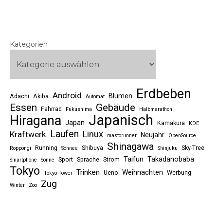
Kategorien
Erdbeben
Android
Blumen
Adachi
Akiba
Automat
Essen
Gebäude
Fahrrad
Fukushima
Halbmarathon
Japanisch
Hiragana
Japan
Kamakura
KDE
Laufen
Linux
Kraftwerk
Neujahr
mastorunner
OpenSource
Shinagawa
Running
Shibuya
Sky-Tree
Roppongi
Schnee
Shinjuku
Taifun
Takadanobaba
Sport
Sprache
Strom
Smartphone
Sonne
Tokyo
Trinken
Weihnachten
Ueno
Werbung
Tokyo-Tower
Zug
Winter
Zoo