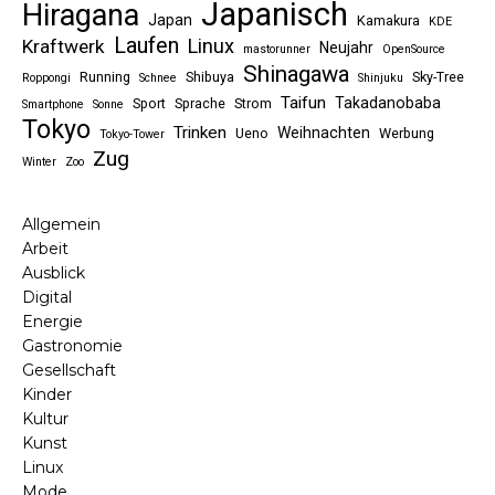
Japanisch
Hiragana
Japan
Kamakura
KDE
Laufen
Linux
Kraftwerk
Neujahr
mastorunner
OpenSource
Shinagawa
Running
Shibuya
Sky-Tree
Roppongi
Schnee
Shinjuku
Taifun
Takadanobaba
Sport
Sprache
Strom
Smartphone
Sonne
Tokyo
Trinken
Weihnachten
Ueno
Werbung
Tokyo-Tower
Zug
Winter
Zoo
Allgemein
Arbeit
Ausblick
Digital
Energie
Gastronomie
Gesellschaft
Kinder
Kultur
Kunst
Linux
Mode