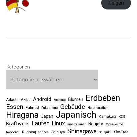
Folgen
Kategorien
Erdbeben
Android
Blumen
Adachi
Akiba
Automat
Essen
Gebäude
Fahrrad
Fukushima
Halbmarathon
Japanisch
Hiragana
Japan
Kamakura
KDE
Laufen
Linux
Kraftwerk
Neujahr
mastorunner
OpenSource
Shinagawa
Running
Shibuya
Sky-Tree
Roppongi
Schnee
Shinjuku