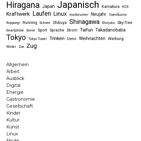
Japanisch
Hiragana
Japan
Kamakura
KDE
Laufen
Linux
Kraftwerk
Neujahr
mastorunner
OpenSource
Shinagawa
Running
Shibuya
Sky-Tree
Roppongi
Schnee
Shinjuku
Taifun
Takadanobaba
Sport
Sprache
Strom
Smartphone
Sonne
Tokyo
Trinken
Weihnachten
Ueno
Werbung
Tokyo-Tower
Zug
Winter
Zoo
Allgemein
Arbeit
Ausblick
Digital
Energie
Gastronomie
Gesellschaft
Kinder
Kultur
Kunst
Linux
Mode