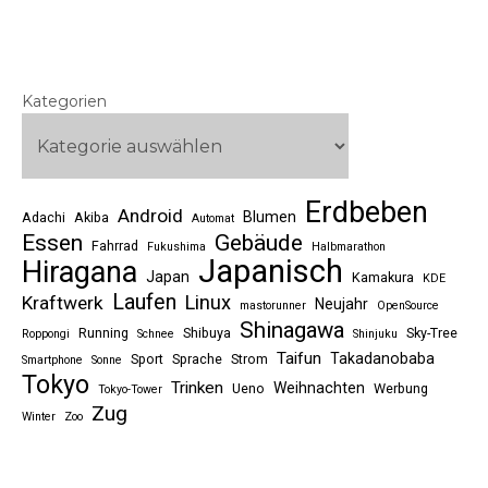
Kategorien
Erdbeben
Android
Blumen
Adachi
Akiba
Automat
Essen
Gebäude
Fahrrad
Fukushima
Halbmarathon
Japanisch
Hiragana
Japan
Kamakura
KDE
Laufen
Linux
Kraftwerk
Neujahr
mastorunner
OpenSource
Shinagawa
Running
Shibuya
Sky-Tree
Roppongi
Schnee
Shinjuku
Taifun
Takadanobaba
Sport
Sprache
Strom
Smartphone
Sonne
Tokyo
Trinken
Weihnachten
Ueno
Werbung
Tokyo-Tower
Zug
Winter
Zoo