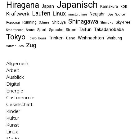
Japanisch
Hiragana
Japan
Kamakura
KDE
Laufen
Linux
Kraftwerk
Neujahr
mastorunner
OpenSource
Shinagawa
Running
Shibuya
Sky-Tree
Roppongi
Schnee
Shinjuku
Taifun
Takadanobaba
Sport
Sprache
Strom
Smartphone
Sonne
Tokyo
Trinken
Weihnachten
Ueno
Werbung
Tokyo-Tower
Zug
Winter
Zoo
Allgemein
Arbeit
Ausblick
Digital
Energie
Gastronomie
Gesellschaft
Kinder
Kultur
Kunst
Linux
Mode