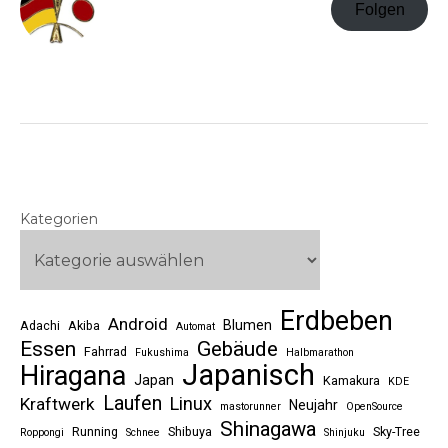
Folgen
Kategorien
Erdbeben
Android
Blumen
Adachi
Akiba
Automat
Essen
Gebäude
Fahrrad
Fukushima
Halbmarathon
Japanisch
Hiragana
Japan
Kamakura
KDE
Laufen
Linux
Kraftwerk
Neujahr
mastorunner
OpenSource
Shinagawa
Running
Shibuya
Sky-Tree
Roppongi
Schnee
Shinjuku