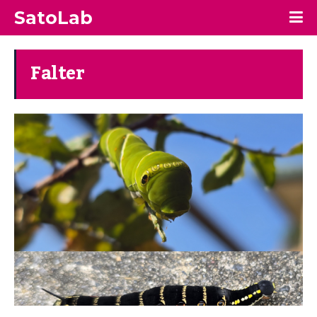
SatoLab
Falter