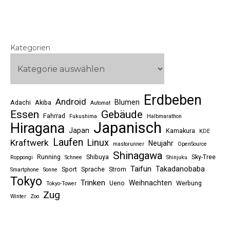
Kategorien
Erdbeben
Android
Blumen
Adachi
Akiba
Automat
Essen
Gebäude
Fahrrad
Fukushima
Halbmarathon
Japanisch
Hiragana
Japan
Kamakura
KDE
Laufen
Linux
Kraftwerk
Neujahr
mastorunner
OpenSource
Shinagawa
Running
Shibuya
Sky-Tree
Roppongi
Schnee
Shinjuku
Taifun
Takadanobaba
Sport
Sprache
Strom
Smartphone
Sonne
Tokyo
Trinken
Weihnachten
Ueno
Werbung
Tokyo-Tower
Zug
Winter
Zoo