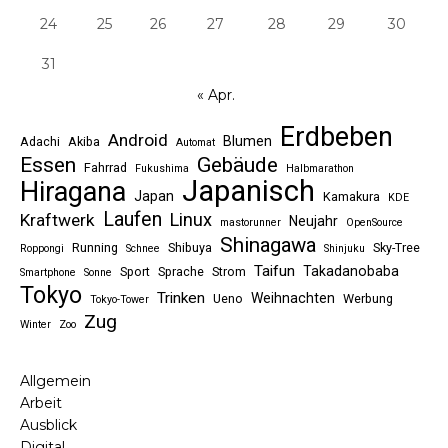
24
25
26
27
28
29
30
31
« Apr.
Erdbeben
Android
Blumen
Adachi
Akiba
Automat
Essen
Gebäude
Fahrrad
Fukushima
Halbmarathon
Japanisch
Hiragana
Japan
Kamakura
KDE
Laufen
Linux
Kraftwerk
Neujahr
mastorunner
OpenSource
Shinagawa
Running
Shibuya
Sky-Tree
Roppongi
Schnee
Shinjuku
Taifun
Takadanobaba
Sport
Sprache
Strom
Smartphone
Sonne
Tokyo
Trinken
Weihnachten
Ueno
Werbung
Tokyo-Tower
Zug
Winter
Zoo
Allgemein
Arbeit
Ausblick
Digital