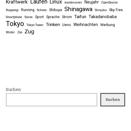
Laufen
Linux
Kraftwerk
Neujahr
mastorunner
OpenSource
Shinagawa
Running
Shibuya
Sky-Tree
Roppongi
Schnee
Shinjuku
Taifun
Takadanobaba
Sport
Sprache
Strom
Smartphone
Sonne
Tokyo
Trinken
Weihnachten
Ueno
Werbung
Tokyo-Tower
Zug
Winter
Zoo
Suchen
Suchen