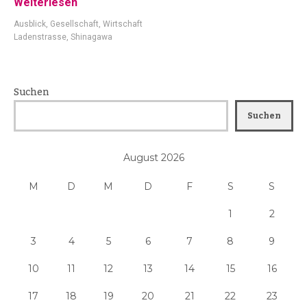
Weiterlesen
Ausblick
,
Gesellschaft
,
Wirtschaft
Ladenstrasse
,
Shinagawa
Suchen
Suchen
August 2026
M
D
M
D
F
S
S
1
2
3
4
5
6
7
8
9
10
11
12
13
14
15
16
17
18
19
20
21
22
23