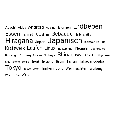
Erdbeben
Android
Blumen
Adachi
Akiba
Automat
Essen
Gebäude
Fahrrad
Fukushima
Halbmarathon
Japanisch
Hiragana
Japan
Kamakura
KDE
Laufen
Linux
Kraftwerk
Neujahr
mastorunner
OpenSource
Shinagawa
Running
Shibuya
Sky-Tree
Roppongi
Schnee
Shinjuku
Taifun
Takadanobaba
Sport
Sprache
Strom
Smartphone
Sonne
Tokyo
Trinken
Weihnachten
Ueno
Werbung
Tokyo-Tower
Zug
Winter
Zoo