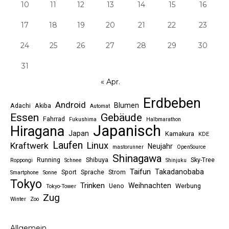
10
11
12
13
14
15
16
17
18
19
20
21
22
23
24
25
26
27
28
29
30
31
« Apr.
Erdbeben
Android
Blumen
Adachi
Akiba
Automat
Essen
Gebäude
Fahrrad
Fukushima
Halbmarathon
Japanisch
Hiragana
Japan
Kamakura
KDE
Laufen
Linux
Kraftwerk
Neujahr
mastorunner
OpenSource
Shinagawa
Running
Shibuya
Sky-Tree
Roppongi
Schnee
Shinjuku
Taifun
Takadanobaba
Sport
Sprache
Strom
Smartphone
Sonne
Tokyo
Trinken
Weihnachten
Ueno
Werbung
Tokyo-Tower
Zug
Winter
Zoo
Allgemein