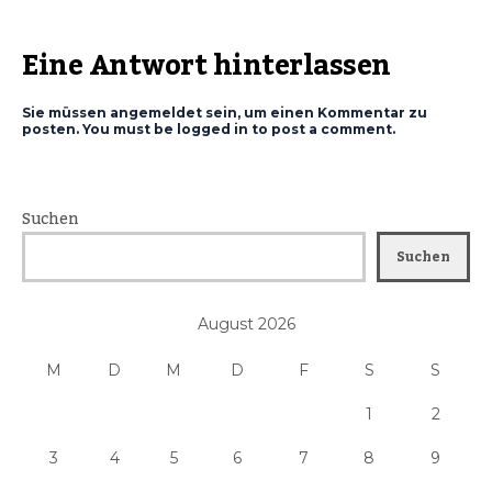
Eine Antwort hinterlassen
Sie müssen angemeldet sein, um einen Kommentar zu
posten. You must be logged in to post a comment.
Suchen
Suchen
August 2026
M
D
M
D
F
S
S
1
2
3
4
5
6
7
8
9