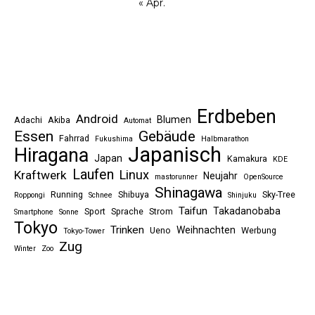
« Apr.
Erdbeben
Android
Blumen
Adachi
Akiba
Automat
Essen
Gebäude
Fahrrad
Fukushima
Halbmarathon
Japanisch
Hiragana
Japan
Kamakura
KDE
Laufen
Linux
Kraftwerk
Neujahr
mastorunner
OpenSource
Shinagawa
Running
Shibuya
Sky-Tree
Roppongi
Schnee
Shinjuku
Taifun
Takadanobaba
Sport
Sprache
Strom
Smartphone
Sonne
Tokyo
Trinken
Weihnachten
Ueno
Werbung
Tokyo-Tower
Zug
Winter
Zoo