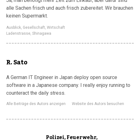
Ja, man benötigt mehr Zeit zum Einkauf, aber dafür sind
alle Sachen frisch und auch frisch zubereitet. Wir brauchen
keinen Supermarkt.
Ausblick
,
Gesellschaft
,
Wirtschaft
Ladenstrasse
,
Shinagawa
R. Sato
A German IT Engineer in Japan deploy open source
software in a Japanese company. I really enjoy running to
counteract the daily stress.
Alle Beiträge des Autors anzeigen
Website des Autors besuchen
Polizei, Feuerwehr,