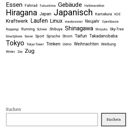
Essen
Gebäude
Fahrrad
Fukushima
Halbmarathon
Japanisch
Hiragana
Japan
Kamakura
KDE
Laufen
Linux
Kraftwerk
Neujahr
mastorunner
OpenSource
Shinagawa
Running
Shibuya
Sky-Tree
Roppongi
Schnee
Shinjuku
Taifun
Takadanobaba
Sport
Sprache
Strom
Smartphone
Sonne
Tokyo
Trinken
Weihnachten
Ueno
Werbung
Tokyo-Tower
Zug
Winter
Zoo
Suchen
Suchen