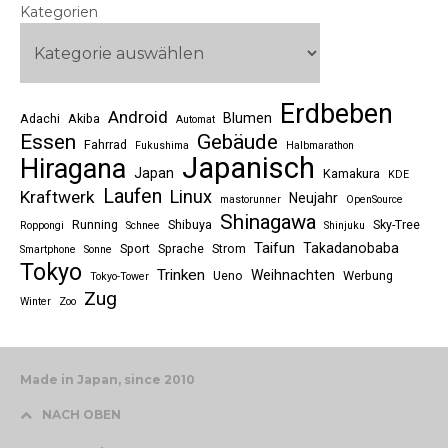
Kategorien
Erdbeben
Android
Blumen
Adachi
Akiba
Automat
Essen
Gebäude
Fahrrad
Fukushima
Halbmarathon
Japanisch
Hiragana
Japan
Kamakura
KDE
Laufen
Linux
Kraftwerk
Neujahr
mastorunner
OpenSource
Shinagawa
Running
Shibuya
Sky-Tree
Roppongi
Schnee
Shinjuku
Taifun
Takadanobaba
Sport
Sprache
Strom
Smartphone
Sonne
Tokyo
Trinken
Weihnachten
Ueno
Werbung
Tokyo-Tower
Zug
Winter
Zoo
Made in Japan, since 2010
NACH OBEN